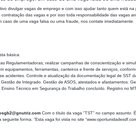
tivo divulgar vagas de emprego e com isso ajudar tanto quem está na
contratação das vagas e por isso toda responsabilidade das vagas a
 caso de uma vaga falsa ou uma fraude, nos contate imediatamente.
sta básica.
rmas Regulamentadoras; realizar campanhas de conscientização e simu
m equipamentos, ferramentas, canteiros e frente de serviços, confo
ase acidentes. Controle e atualização da documentação legal de SST d
e Gestão de Integrado. Gestão de ASOS, atestados e afastamentos. Ge
o. Ensino Técnico em Segurança do Trabalho concluído. Registro no M
losgb2@gnutriz.com
Com o título da vaga ”TST” no campo assunto. É 
guinte forma: “Esta vaga foi vista no site “www.oportunidadesdf.co