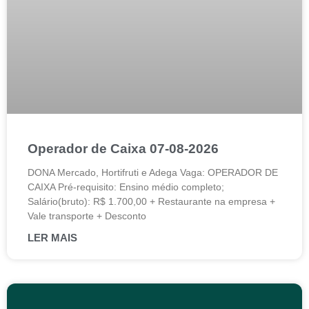
Operador de Caixa 07-08-2026
DONA Mercado, Hortifruti e Adega Vaga: OPERADOR DE
CAIXA Pré-requisito: Ensino médio completo;
Salário(bruto): R$ 1.700,00 + Restaurante na empresa +
Vale transporte + Desconto
LER MAIS