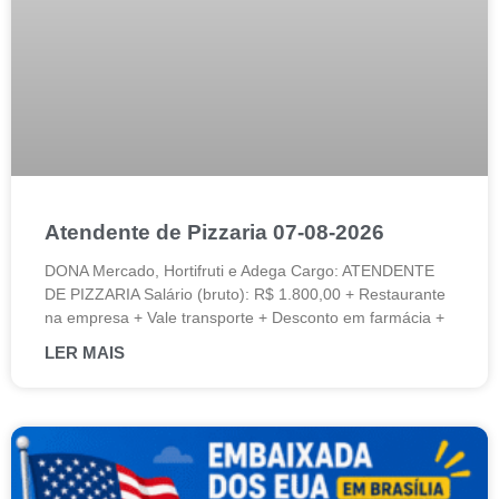
Atendente de Pizzaria 07-08-2026
DONA Mercado, Hortifruti e Adega Cargo: ATENDENTE
DE PIZZARIA Salário (bruto): R$ 1.800,00 + Restaurante
na empresa + Vale transporte + Desconto em farmácia +
LER MAIS