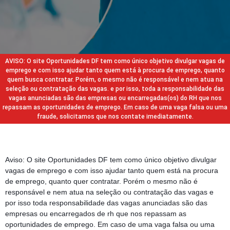
AVISO: O site Oportunidades DF tem como único objetivo divulgar vagas de
emprego e com isso ajudar tanto quem está à procura de emprego, quanto
quem busca contratar. Porém, o mesmo não é responsável e nem atua na
seleção ou contratação das vagas. e por isso, toda a responsabilidade das
vagas anunciadas são das empresas ou encarregadas(os) do RH que nos
repassam as oportunidades de emprego. Em caso de uma vaga falsa ou uma
fraude, solicitamos que nos contate imediatamente.
Aviso: O site Oportunidades DF tem como único objetivo divulgar
vagas de emprego e com isso ajudar tanto quem está na procura
de emprego, quanto quer contratar. Porém o mesmo não é
responsável e nem atua na seleção ou contratação das vagas e
por isso toda responsabilidade das vagas anunciadas são das
empresas ou encarregados de rh que nos repassam as
oportunidades de emprego. Em caso de uma vaga falsa ou uma