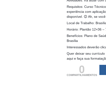
Atividades: Irá atuar com
Requisitos: Curso Técni
experiência com aplicação
disponível. 😊 Ah, se voc
Local de Trabalho: Brasíli
Horário: Plantão 12×36 –
Benefícios: Plano de Saú
Brasília
Interessados deverão clic
Quer deixar seu currículo
aqui e faça sua formataç
0
COMPARTILHAMENTOS
(adsbygoogle = windo
[]).push({});