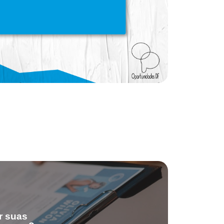
r suas