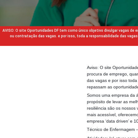
AVISO: O site Oportunidades DF tem como único objetivo divulgar vagas de
ou contratação das vagas. e por isso, toda a responsabilidade das va
Aviso: O site Oportunida
procura de emprego, quan
das vagas e por isso tod
repassam as oportunidade
Somos uma empresa da ár
propósito de levar as melh
resiliência são os nossos
mais acessível, oferecemo
empresa ‘data driven’ e 1
Técnico de Enfermagem –