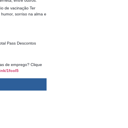
rneta, entre outros.
o de vacinação Ter
 humor, sorriso na alma e
otal Pass Descontos
agas de emprego? Clique
ink/1fcol5
dsbygoogle ||