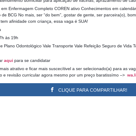
 atendimento domiciliar para aplicação de vacinas, aprazamento de cade
co em Enfermagem Completo COREN ativo Conhecimentos em calendári
 de BCG No mais, ser “do bem”, gostar de gente, ser parceira(o), bom
ê tem afinidade com criança, essa vaga é SUA!
a
 7h às 19h
de Plano Odontológico Vale Transporte Vale Refeição Seguro de Vida T
ar
aqui
para se candidatar
 mais atrativo e ficar mais suscecítivel a ser selecionado(a) para as v
ão e revisão curricular agora mesmo por um preço baratissímo –>
wa.l
CLIQUE PARA COMPARTILHAR!
w.adsbygoogle || []).push({}); (adsbygoogle = window.a