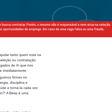
m busca contratar. Porém, o mesmo não é responsável e nem atua na seleção
as oportunidades de emprego. Em caso de uma vaga falsa ou uma fraude,
ajudar tanto quem está na
eleção ou contratação
egados de rh que nos
e imediatamente.
guimos firmes no
rgia, disciplina e
aúde e torná-la cada vez
edo?! A Beep é uma