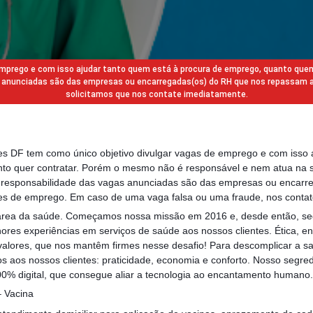
 emprego e com isso ajudar tanto quem está à procura de emprego, quanto que
gas anunciadas são das empresas ou encarregadas(os) do RH que nos repassam 
solicitamos que nos contate imediatamente.
des DF tem como único objetivo divulgar vagas de emprego e com isso 
to quer contratar. Porém o mesmo não é responsável e nem atua na s
a responsabilidade das vagas anunciadas são das empresas ou encarr
s de emprego. Em caso de uma vaga falsa ou uma fraude, nos contat
ea da saúde. Começamos nossa missão em 2016 e, desde então, se
ores experiências em serviços de saúde aos nossos clientes. Ética, ene
 valores, que nos mantêm firmes nesse desafio! Para descomplicar a s
s aos nossos clientes: praticidade, economia e conforto. Nosso segr
00% digital, que consegue aliar a tecnologia ao encantamento humano.
 Vacina