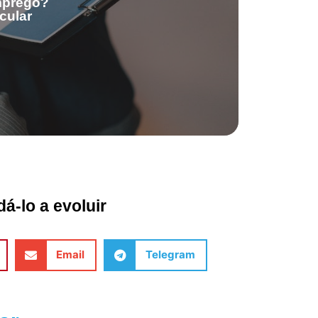
emprego?
cular
á-lo a evoluir
Email
Telegram