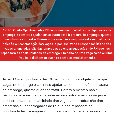
AVISO: O site Oportunidades DF tem como único objetivo divulgar vagas de
emprego e com isso ajudar tanto quem está à procura de emprego, quanto
quem busca contratar. Porém, o mesmo não é responsável e nem atua na
seleção ou contratação das vagas. e por isso, toda a responsabilidade das
vagas anunciadas são das empresas ou encarregadas(os) do RH que nos
repassam as oportunidades de emprego. Em caso de uma vaga falsa ou uma
fraude, solicitamos que nos contate imediatamente.
Aviso: O site Oportunidades DF tem como único objetivo divulgar
vagas de emprego e com isso ajudar tanto quem está na procura
de emprego, quanto quer contratar. Porém o mesmo não é
responsável e nem atua na seleção ou contratação das vagas e
por isso toda responsabilidade das vagas anunciadas são das
empresas ou encarregados de rh que nos repassam as
oportunidades de emprego. Em caso de uma vaga falsa ou uma