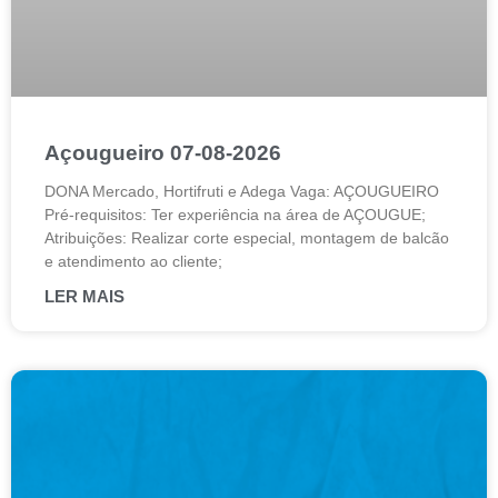
Açougueiro 07-08-2026
DONA Mercado, Hortifruti e Adega Vaga: AÇOUGUEIRO
Pré-requisitos: Ter experiência na área de AÇOUGUE;
Atribuições: Realizar corte especial, montagem de balcão
e atendimento ao cliente;
LER MAIS