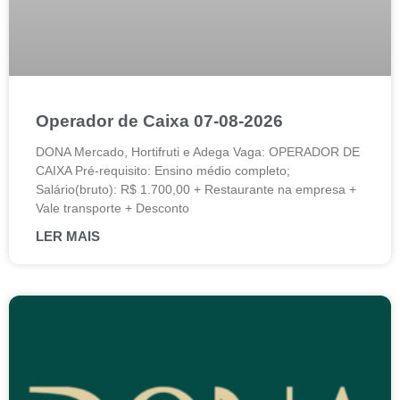
Operador de Caixa 07-08-2026
DONA Mercado, Hortifruti e Adega Vaga: OPERADOR DE
CAIXA Pré-requisito: Ensino médio completo;
Salário(bruto): R$ 1.700,00 + Restaurante na empresa +
Vale transporte + Desconto
LER MAIS