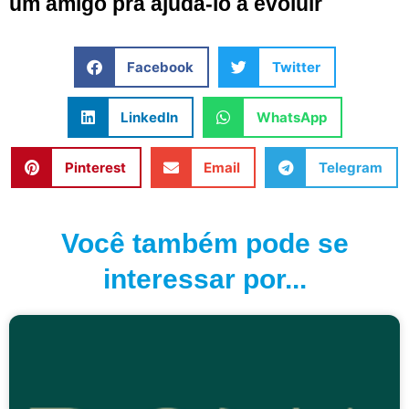
um amigo pra ajudá-lo a evoluir
Facebook
Twitter
LinkedIn
WhatsApp
Pinterest
Email
Telegram
Você também pode se
interessar por...