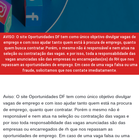
AVISO: O site Oportunidades DF tem como único objetivo divulgar vagas de
emprego e com isso ajudar tanto quem está à procura de emprego, quanto
quem busca contratar. Porém, o mesmo não é responsável e nem atua na
seleção ou contratação das vagas. e por isso, toda a responsabilidade das
vagas anunciadas são das empresas ou encarregadas(os) do RH que nos
repassam as oportunidades de emprego. Em caso de uma vaga falsa ou uma
fraude, solicitamos que nos contate imediatamente.
Aviso: O site Oportunidades DF tem como único objetivo divulgar
vagas de emprego e com isso ajudar tanto quem está na procura
de emprego, quanto quer contratar. Porém o mesmo não é
responsável e nem atua na seleção ou contratação das vagas e
por isso toda responsabilidade das vagas anunciadas são das
empresas ou encarregados de rh que nos repassam as
oportunidades de emprego. Em caso de uma vaga falsa ou uma