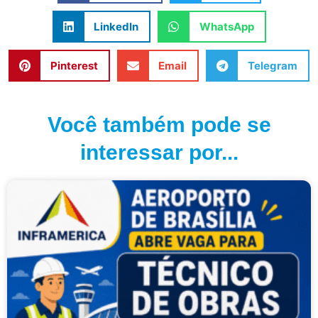
LinkedIn
WhatsApp
Pinterest
Email
Telegram
Você também pode se
interessar por...