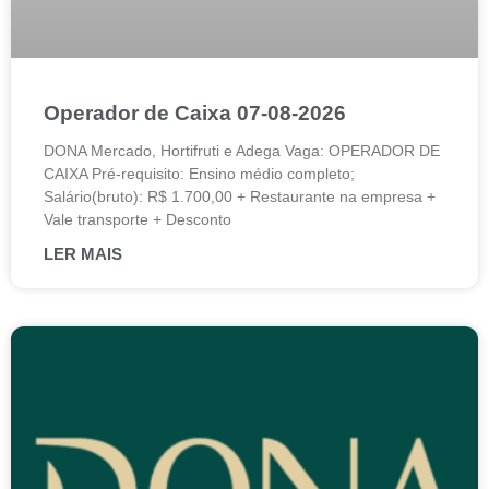
Operador de Caixa 07-08-2026
DONA Mercado, Hortifruti e Adega Vaga: OPERADOR DE
CAIXA Pré-requisito: Ensino médio completo;
Salário(bruto): R$ 1.700,00 + Restaurante na empresa +
Vale transporte + Desconto
LER MAIS