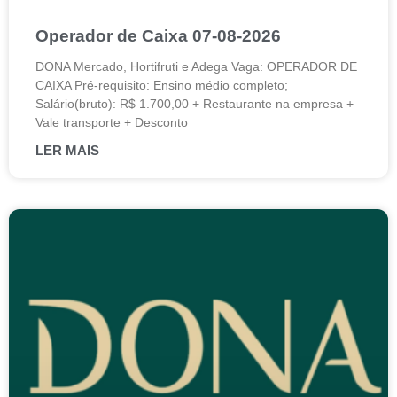
Operador de Caixa 07-08-2026
DONA Mercado, Hortifruti e Adega Vaga: OPERADOR DE
CAIXA Pré-requisito: Ensino médio completo;
Salário(bruto): R$ 1.700,00 + Restaurante na empresa +
Vale transporte + Desconto
LER MAIS