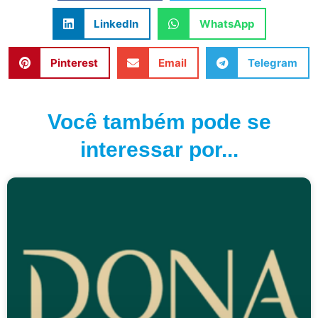
LinkedIn
WhatsApp
Pinterest
Email
Telegram
Você também pode se
interessar por...