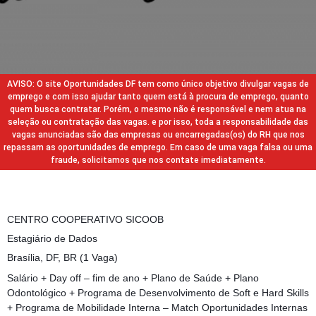
AVISO: O site Oportunidades DF tem como único objetivo divulgar vagas de
emprego e com isso ajudar tanto quem está à procura de emprego, quanto
quem busca contratar. Porém, o mesmo não é responsável e nem atua na
seleção ou contratação das vagas. e por isso, toda a responsabilidade das
vagas anunciadas são das empresas ou encarregadas(os) do RH que nos
repassam as oportunidades de emprego. Em caso de uma vaga falsa ou uma
fraude, solicitamos que nos contate imediatamente.
CENTRO COOPERATIVO SICOOB
Estagiário de Dados
Brasília, DF, BR (1 Vaga)
Salário + Day off – fim de ano + Plano de Saúde + Plano
Odontológico + Programa de Desenvolvimento de Soft e Hard Skills
+ Programa de Mobilidade Interna – Match Oportunidades Internas