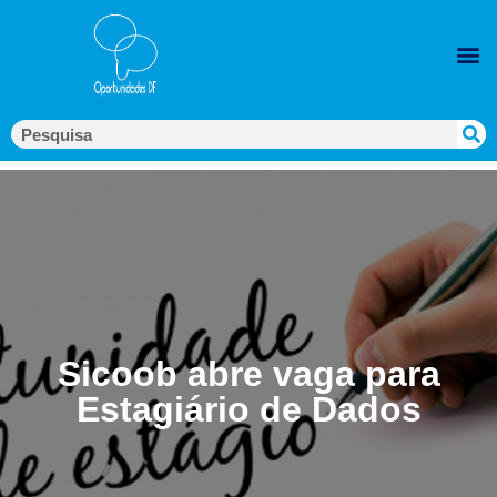
Sicoob abre vaga para
Estagiário de Dados