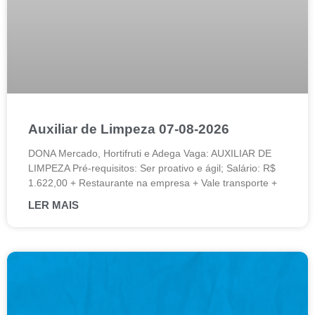
Auxiliar de Limpeza 07-08-2026
DONA Mercado, Hortifruti e Adega Vaga: AUXILIAR DE
LIMPEZA Pré-requisitos: Ser proativo e ágil; Salário: R$
1.622,00 + Restaurante na empresa + Vale transporte +
LER MAIS