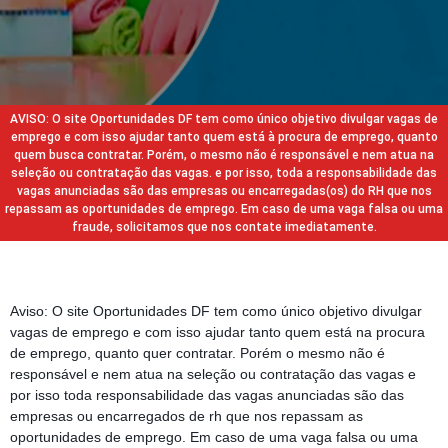
AVISO: O site Oportunidades DF tem como único objetivo divulgar vagas de
emprego e com isso ajudar tanto quem está à procura de emprego, quanto
quem busca contratar. Porém, o mesmo não é responsável e nem atua na
seleção ou contratação das vagas. e por isso, toda a responsabilidade das
vagas anunciadas são das empresas ou encarregadas(os) do RH que nos
repassam as oportunidades de emprego. Em caso de uma vaga falsa ou uma
fraude, solicitamos que nos contate imediatamente.
Aviso: O site Oportunidades DF tem como único objetivo divulgar
vagas de emprego e com isso ajudar tanto quem está na procura
de emprego, quanto quer contratar. Porém o mesmo não é
responsável e nem atua na seleção ou contratação das vagas e
por isso toda responsabilidade das vagas anunciadas são das
empresas ou encarregados de rh que nos repassam as
oportunidades de emprego. Em caso de uma vaga falsa ou uma