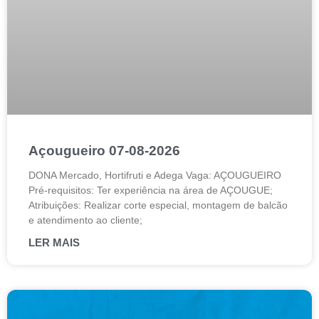
Açougueiro 07-08-2026
DONA Mercado, Hortifruti e Adega Vaga: AÇOUGUEIRO
Pré-requisitos: Ter experiência na área de AÇOUGUE;
Atribuições: Realizar corte especial, montagem de balcão
e atendimento ao cliente;
LER MAIS