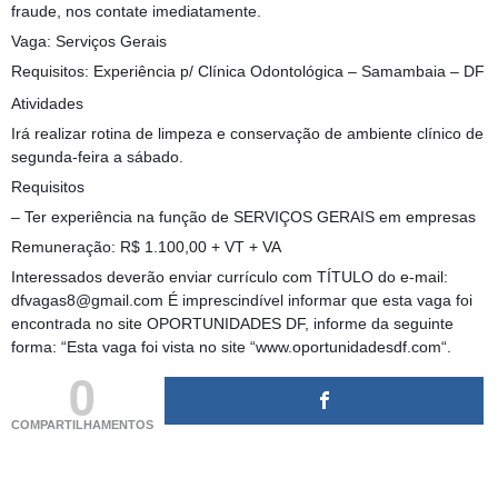
fraude, nos contate imediatamente.
Vaga: Serviços Gerais
Requisitos: Experiência p/ Clínica Odontológica – Samambaia – DF
Atividades
Irá realizar rotina de limpeza e conservação de ambiente clínico de
segunda-feira a sábado.
Requisitos
– Ter experiência na função de SERVIÇOS GERAIS em empresas
Remuneração: R$ 1.100,00 + VT + VA
Interessados deverão enviar currículo com TÍTULO do e-mail:
dfvagas8@gmail.com É imprescindível informar que esta vaga foi
encontrada no site OPORTUNIDADES DF, informe da seguinte
forma: “Esta vaga foi vista no site “www.oportunidadesdf.com“.
0
COMPARTILHAMENTOS
(adsbygoogle = window.adsbygoogle || []).push({});
(adsbygoogle = window.adsbygoogle || []).push({});