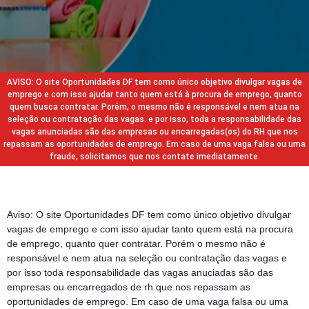
AVISO: O site Oportunidades DF tem como único objetivo divulgar vagas de
emprego e com isso ajudar tanto quem está à procura de emprego, quanto
quem busca contratar. Porém, o mesmo não é responsável e nem atua na
seleção ou contratação das vagas. e por isso, toda a responsabilidade das
vagas anunciadas são das empresas ou encarregadas(os) do RH que nos
repassam as oportunidades de emprego. Em caso de uma vaga falsa ou uma
fraude, solicitamos que nos contate imediatamente.
Aviso: O site Oportunidades DF tem como único objetivo divulgar
vagas de emprego e com isso ajudar tanto quem está na procura
de emprego, quanto quer contratar. Porém o mesmo não é
responsável e nem atua na seleção ou contratação das vagas e
por isso toda responsabilidade das vagas anuciadas são das
empresas ou encarregados de rh que nos repassam as
oportunidades de emprego. Em caso de uma vaga falsa ou uma