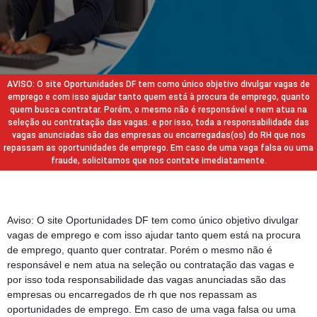
AVISO: O site Oportunidades DF tem como único objetivo divulgar vagas de
emprego e com isso ajudar tanto quem está à procura de emprego, quanto
quem busca contratar. Porém, o mesmo não é responsável e nem atua na
seleção ou contratação das vagas. e por isso, toda a responsabilidade das
vagas anunciadas são das empresas ou encarregadas(os) do RH que nos
repassam as oportunidades de emprego. Em caso de uma vaga falsa ou uma
fraude, solicitamos que nos contate imediatamente.
Aviso: O site Oportunidades DF tem como único objetivo divulgar
vagas de emprego e com isso ajudar tanto quem está na procura
de emprego, quanto quer contratar. Porém o mesmo não é
responsável e nem atua na seleção ou contratação das vagas e
por isso toda responsabilidade das vagas anunciadas são das
empresas ou encarregados de rh que nos repassam as
oportunidades de emprego. Em caso de uma vaga falsa ou uma