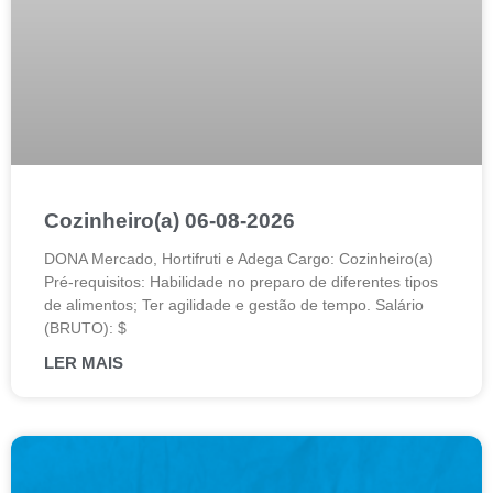
Cozinheiro(a) 06-08-2026
DONA Mercado, Hortifruti e Adega Cargo: Cozinheiro(a)
Pré-requisitos: Habilidade no preparo de diferentes tipos
de alimentos; Ter agilidade e gestão de tempo. Salário
(BRUTO): $
LER MAIS