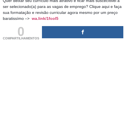
Quer deixar seu currículo mais atrativo e ficar mais suscecítivel a
ser selecionado(a) para as vagas de emprego? Clique aqui e faça
sua formatação e revisão curricular agora mesmo por um preço
baratissímo –>
wa.link/1fcol5
0
COMPARTILHAMENTOS
(adsbygoogle = window.adsbygoogle || []).push({});
(adsbygoogle = window.adsbygoogle || []).push({});