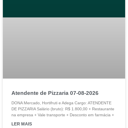
Atendente de Pizzaria 07-08-2026
DONA Mercado, Hortifruti e Adega Cargo: ATENDENTE
DE PIZZARIA Salário (bruto): R$ 1.800,00 + Restaurante
na empresa + Vale transporte + Desconto em farmácia +
LER MAIS