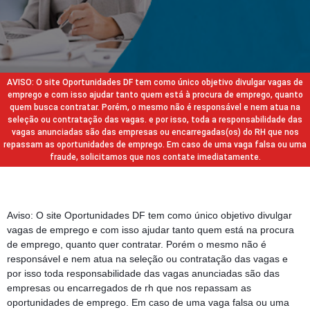
AVISO: O site Oportunidades DF tem como único objetivo divulgar vagas de
emprego e com isso ajudar tanto quem está à procura de emprego, quanto
quem busca contratar. Porém, o mesmo não é responsável e nem atua na
seleção ou contratação das vagas. e por isso, toda a responsabilidade das
vagas anunciadas são das empresas ou encarregadas(os) do RH que nos
repassam as oportunidades de emprego. Em caso de uma vaga falsa ou uma
fraude, solicitamos que nos contate imediatamente.
Aviso: O site Oportunidades DF tem como único objetivo divulgar
vagas de emprego e com isso ajudar tanto quem está na procura
de emprego, quanto quer contratar. Porém o mesmo não é
responsável e nem atua na seleção ou contratação das vagas e
por isso toda responsabilidade das vagas anunciadas são das
empresas ou encarregados de rh que nos repassam as
oportunidades de emprego. Em caso de uma vaga falsa ou uma