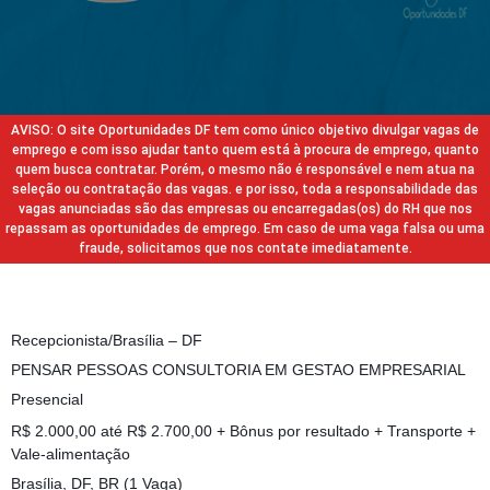
AVISO: O site Oportunidades DF tem como único objetivo divulgar vagas de
emprego e com isso ajudar tanto quem está à procura de emprego, quanto
quem busca contratar. Porém, o mesmo não é responsável e nem atua na
seleção ou contratação das vagas. e por isso, toda a responsabilidade das
vagas anunciadas são das empresas ou encarregadas(os) do RH que nos
repassam as oportunidades de emprego. Em caso de uma vaga falsa ou uma
fraude, solicitamos que nos contate imediatamente.
Recepcionista/Brasília – DF
PENSAR PESSOAS CONSULTORIA EM GESTAO EMPRESARIAL
Presencial
R$ 2.000,00 até R$ 2.700,00 + Bônus por resultado + Transporte +
Vale-alimentação
Brasília, DF, BR (1 Vaga)