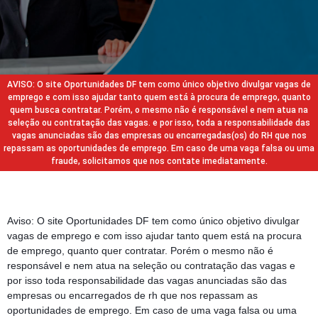
AVISO: O site Oportunidades DF tem como único objetivo divulgar vagas de
emprego e com isso ajudar tanto quem está à procura de emprego, quanto
quem busca contratar. Porém, o mesmo não é responsável e nem atua na
seleção ou contratação das vagas. e por isso, toda a responsabilidade das
vagas anunciadas são das empresas ou encarregadas(os) do RH que nos
repassam as oportunidades de emprego. Em caso de uma vaga falsa ou uma
fraude, solicitamos que nos contate imediatamente.
Aviso: O site Oportunidades DF tem como único objetivo divulgar
vagas de emprego e com isso ajudar tanto quem está na procura
de emprego, quanto quer contratar. Porém o mesmo não é
responsável e nem atua na seleção ou contratação das vagas e
por isso toda responsabilidade das vagas anunciadas são das
empresas ou encarregados de rh que nos repassam as
oportunidades de emprego. Em caso de uma vaga falsa ou uma