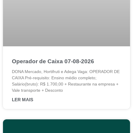
Operador de Caixa 07-08-2026
DONA Mercado, Hortifruti e Adega Vaga: OPERADOR DE
CAIXA Pré-requisito: Ensino médio completo;
Salário(bruto): R$ 1.700,00 + Restaurante na empresa +
Vale transporte + Desconto
LER MAIS