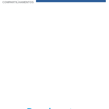
COMPARTILHAMENTOS
(adsbygoogle = window.adsbygoogle || []).push({});
(adsbygoogle = window.adsbygoogle || []).push({});