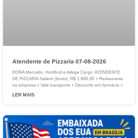
Atendente de Pizzaria 07-08-2026
DONA Mercado, Hortifruti e Adega Cargo: ATENDENTE
DE PIZZARIA Salário (bruto): R$ 1.800,00 + Restaurante
na empresa + Vale transporte + Desconto em farmácia +
LER MAIS