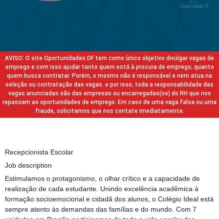
AVISO: O site Oportunidades DF tem como único objetivo divulgar vagas de
emprego e com isso ajudar tanto quem está à procura de emprego, quanto
quem busca contratar. Porém, o mesmo não é responsável e nem atua na
seleção ou contratação das vagas. e por isso, toda a responsabilidade das
vagas anunciadas são das empresas ou encarregadas(os) do RH que nos
repassam as oportunidades de emprego. Em caso de uma vaga falsa ou uma
fraude, solicitamos que nos contate imediatamente.
Recepcionista Escolar
Job description
Estimulamos o protagonismo, o olhar crítico e a capacidade de
realização de cada estudante. Unindo excelência acadêmica à
formação socioemocional e cidadã dos alunos, o Colégio Ideal está
sempre atento às demandas das famílias e do mundo. Com 7