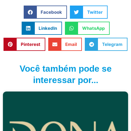
Facebook
Twitter
LinkedIn
WhatsApp
Pinterest
Email
Telegram
Você também pode se
interessar por...