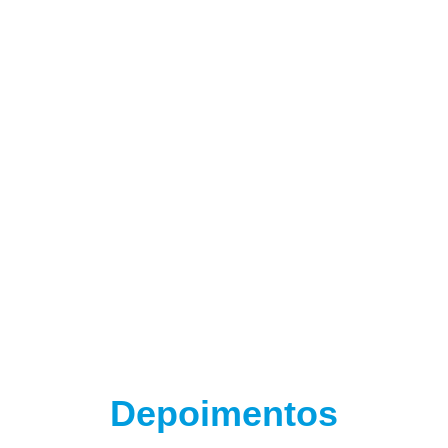
(adsbygoogle = window.adsbygoogle || []).push({});
Depoimentos