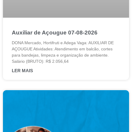
Auxiliar de Açougue 07-08-2026
DONA Mercado, Hortifruti e Adega Vaga: AUXILIAR DE
AÇOUGUE Atividades: Atendimento em balcão, cortes
para bandejas, limpeza e organização de ambiente.
Salário (BRUTO): R$ 2.056,64
LER MAIS