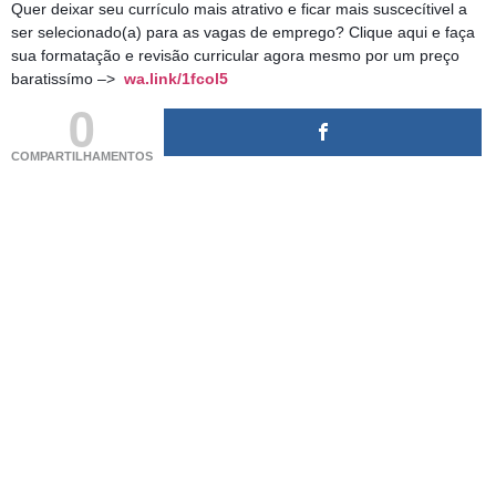
Quer deixar seu currículo mais atrativo e ficar mais suscecítivel a
ser selecionado(a) para as vagas de emprego? Clique aqui e faça
sua formatação e revisão curricular agora mesmo por um preço
baratissímo –>
wa.link/1fcol5
0
COMPARTILHAMENTOS
(adsbygoogle = window.adsbygoogle || []).push({});
(adsbygoogle = window.adsbygoogle || []).push({});