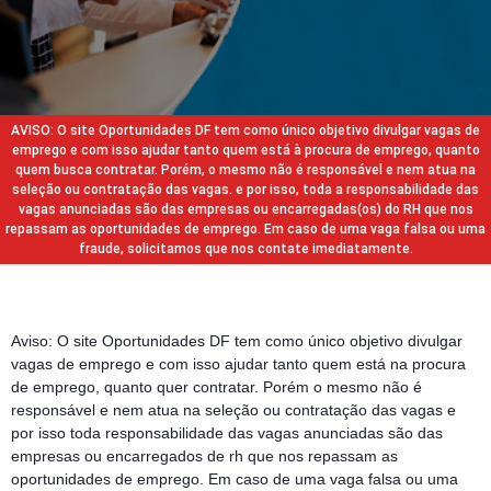
AVISO: O site Oportunidades DF tem como único objetivo divulgar vagas de
emprego e com isso ajudar tanto quem está à procura de emprego, quanto
quem busca contratar. Porém, o mesmo não é responsável e nem atua na
seleção ou contratação das vagas. e por isso, toda a responsabilidade das
vagas anunciadas são das empresas ou encarregadas(os) do RH que nos
repassam as oportunidades de emprego. Em caso de uma vaga falsa ou uma
fraude, solicitamos que nos contate imediatamente.
Aviso: O site Oportunidades DF tem como único objetivo divulgar
vagas de emprego e com isso ajudar tanto quem está na procura
de emprego, quanto quer contratar. Porém o mesmo não é
responsável e nem atua na seleção ou contratação das vagas e
por isso toda responsabilidade das vagas anunciadas são das
empresas ou encarregados de rh que nos repassam as
oportunidades de emprego. Em caso de uma vaga falsa ou uma