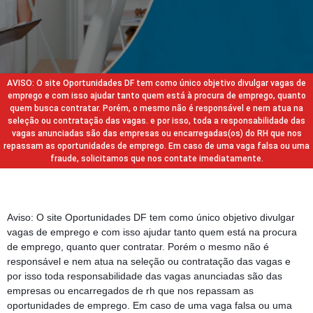
AVISO: O site Oportunidades DF tem como único objetivo divulgar vagas de
emprego e com isso ajudar tanto quem está à procura de emprego, quanto
quem busca contratar. Porém, o mesmo não é responsável e nem atua na
seleção ou contratação das vagas. e por isso, toda a responsabilidade das
vagas anunciadas são das empresas ou encarregadas(os) do RH que nos
repassam as oportunidades de emprego. Em caso de uma vaga falsa ou uma
fraude, solicitamos que nos contate imediatamente.
Aviso: O site Oportunidades DF tem como único objetivo divulgar
vagas de emprego e com isso ajudar tanto quem está na procura
de emprego, quanto quer contratar. Porém o mesmo não é
responsável e nem atua na seleção ou contratação das vagas e
por isso toda responsabilidade das vagas anunciadas são das
empresas ou encarregados de rh que nos repassam as
oportunidades de emprego. Em caso de uma vaga falsa ou uma