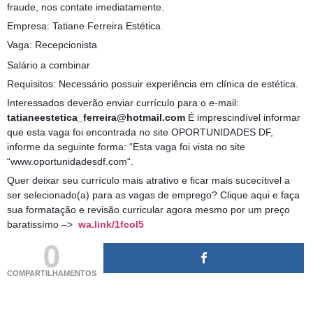
fraude, nos contate imediatamente.
Empresa: Tatiane Ferreira Estética
Vaga: Recepcionista
Salário a combinar
Requisitos: Necessário possuir experiência em clínica de estética.
Interessados deverão enviar currículo para o e-mail:
tatianeestetica_ferreira@hotmail.com
É imprescindível informar
que esta vaga foi encontrada no site OPORTUNIDADES DF,
informe da seguinte forma: “Esta vaga foi vista no site
“www.oportunidadesdf.com“.
Quer deixar seu currículo mais atrativo e ficar mais sucecítivel a
ser selecionado(a) para as vagas de emprego? Clique aqui e faça
sua formatação e revisão curricular agora mesmo por um preço
baratissímo –>
wa.link/1fcol5
0
COMPARTILHAMENTOS
(adsbygoogle = window.adsbygoogle || []).push({});
(adsbygoogle = window.adsbygoogle || []).push({});