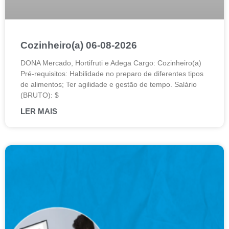
Cozinheiro(a) 06-08-2026
DONA Mercado, Hortifruti e Adega Cargo: Cozinheiro(a)
Pré-requisitos: Habilidade no preparo de diferentes tipos
de alimentos; Ter agilidade e gestão de tempo. Salário
(BRUTO): $
LER MAIS