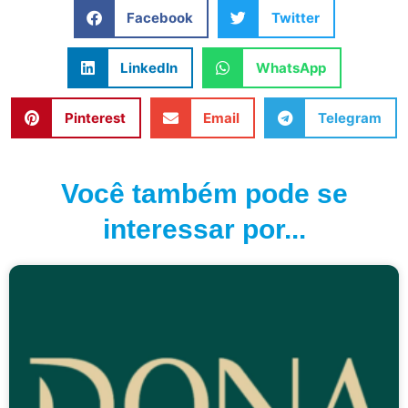
Facebook
Twitter
LinkedIn
WhatsApp
Pinterest
Email
Telegram
Você também pode se
interessar por...