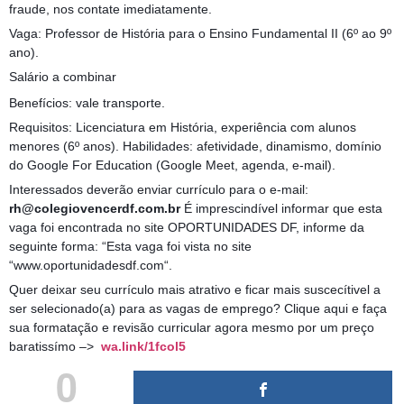
fraude, nos contate imediatamente.
Vaga: Professor de História para o Ensino Fundamental II (6º ao 9º
ano).
Salário a combinar
Benefícios: vale transporte.
Requisitos: Licenciatura em História, experiência com alunos
menores (6º anos). Habilidades: afetividade, dinamismo, domínio
do Google For Education (Google Meet, agenda, e-mail).
Interessados deverão enviar currículo para o e-mail:
rh@colegiovencerdf.com.br
É imprescindível informar que esta
vaga foi encontrada no site OPORTUNIDADES DF, informe da
seguinte forma: “Esta vaga foi vista no site
“www.oportunidadesdf.com“.
Quer deixar seu currículo mais atrativo e ficar mais suscecítivel a
ser selecionado(a) para as vagas de emprego? Clique aqui e faça
sua formatação e revisão curricular agora mesmo por um preço
baratissímo –>
wa.link/1fcol5
0