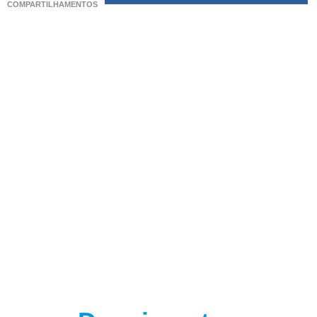
COMPARTILHAMENTOS
(adsbygoogle = window.adsbygoogle || []).push({});
(adsbygoogle = window.adsbygoogle || []).push({});