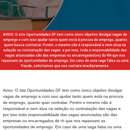
AVISO: O site Oportunidades DF tem como único objetivo divulgar vagas de
emprego e com isso ajudar tanto quem está à procura de emprego, quanto
quem busca contratar. Porém, o mesmo não é responsável e nem atua na
seleção ou contratação das vagas. e por isso, toda a responsabilidade das
vagas anunciadas são das empresas ou encarregadas(os) do RH que nos
repassam as oportunidades de emprego. Em caso de uma vaga falsa ou uma
fraude, solicitamos que nos contate imediatamente.
Aviso: O site Oportunidades DF tem como único objetivo divulgar
vagas de emprego e com isso ajudar tanto quem está na procura
de emprego, quanto quer contratar. Porém o mesmo não é
responsável e nem atua na seleção ou contratação das vagas e
por isso toda responsabilidade das vagas anunciadas são das
empresas ou encarregados de rh que nos repassam as
oportunidades de emprego. Em caso de uma vaga falsa ou uma