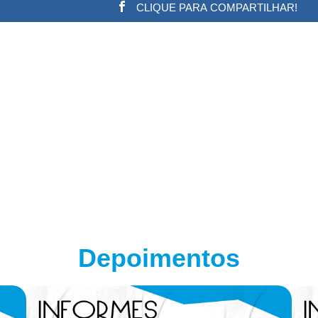
CLIQUE PARA COMPARTILHAR!
w.adsbygoogle || []).push({}); (adsbygoogle = window.a
Depoimentos