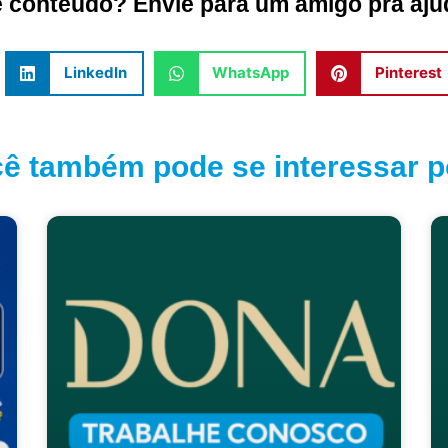
conteúdo? Envie para um amigo pra ajud
LinkedIn
WhatsApp
Pinterest
ê também pode se interessar po