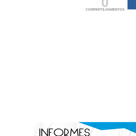
0
COMPARTILHAMENTOS
(adsbygoogle = windo
[]).push({});