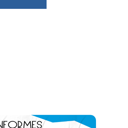
dsbygoogle ||