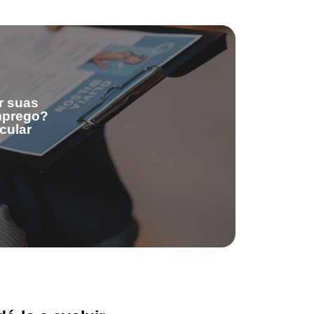
r suas
emprego?
cular