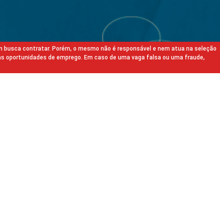
m busca contratar. Porém, o mesmo não é responsável e nem atua na seleção
as oportunidades de emprego. Em caso de uma vaga falsa ou uma fraude,