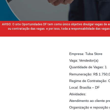
AVISO: O site Oportunidades DF tem como único objetivo divulgar vagas de
ou contratação das vagas. e por isso, toda a responsabilidade das va
Empresa: Tuba Store
Vaga: Vendedor(a)
Quantidade de Vagas: 1
Remuneração: R$ 1.750,0
Regime de Contratação: 
Local: Brasília – DF
Atividades:
Atendimento ao cliente pre
Organização e reposição 