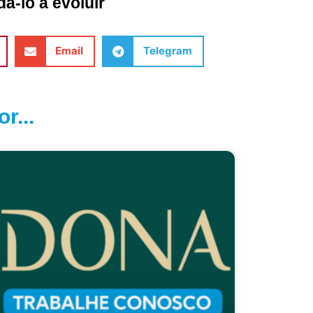
á-lo a evoluir
Email
Telegram
r...