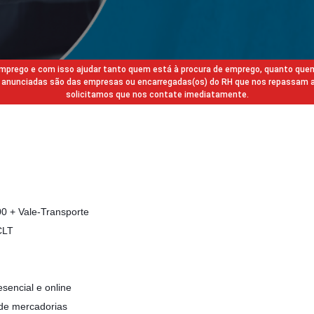
 emprego e com isso ajudar tanto quem está à procura de emprego, quanto que
gas anunciadas são das empresas ou encarregadas(os) do RH que nos repassam 
solicitamos que nos contate imediatamente.
0 + Vale-Transporte
CLT
sencial e online
de mercadorias