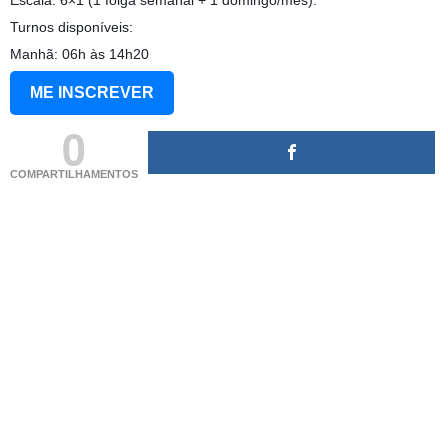
Escala: 6×1 (1 folga semanal + 1 domingo/mês).
Turnos disponíveis:
Manhã: 06h às 14h20
ME INSCREVER
0
COMPARTILHAMENTOS
(adsbygoogle = window.adsbygoogle || []).push({});
(adsbygoogle = window.adsbygoogle || []).push({});