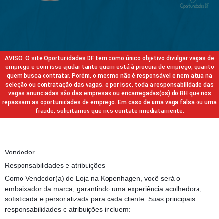
AVISO: O site Oportunidades DF tem como único objetivo divulgar vagas de
emprego e com isso ajudar tanto quem está à procura de emprego, quanto
quem busca contratar. Porém, o mesmo não é responsável e nem atua na
seleção ou contratação das vagas. e por isso, toda a responsabilidade das
vagas anunciadas são das empresas ou encarregadas(os) do RH que nos
repassam as oportunidades de emprego. Em caso de uma vaga falsa ou uma
fraude, solicitamos que nos contate imediatamente.
Vendedor
Responsabilidades e atribuições
Como Vendedor(a) de Loja na Kopenhagen, você será o
embaixador da marca, garantindo uma experiência acolhedora,
sofisticada e personalizada para cada cliente. Suas principais
responsabilidades e atribuições incluem: