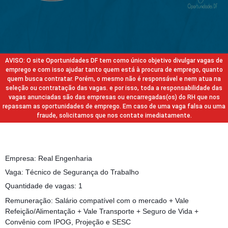
AVISO: O site Oportunidades DF tem como único objetivo divulgar vagas de
emprego e com isso ajudar tanto quem está à procura de emprego, quanto
quem busca contratar. Porém, o mesmo não é responsável e nem atua na
seleção ou contratação das vagas. e por isso, toda a responsabilidade das
vagas anunciadas são das empresas ou encarregadas(os) do RH que nos
repassam as oportunidades de emprego. Em caso de uma vaga falsa ou uma
fraude, solicitamos que nos contate imediatamente.
Empresa: Real Engenharia
Vaga: Técnico de Segurança do Trabalho
Quantidade de vagas: 1
Remuneração: Salário compatível com o mercado + Vale
Refeição/Alimentação + Vale Transporte + Seguro de Vida +
Convênio com IPOG, Projeção e SESC