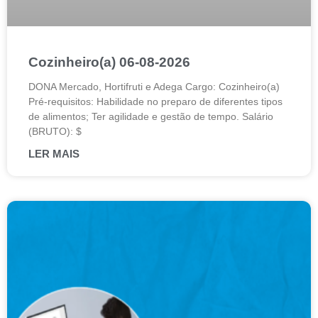
Cozinheiro(a) 06-08-2026
DONA Mercado, Hortifruti e Adega Cargo: Cozinheiro(a)
Pré-requisitos: Habilidade no preparo de diferentes tipos
de alimentos; Ter agilidade e gestão de tempo. Salário
(BRUTO): $
LER MAIS