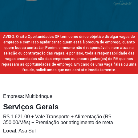
AVISO: O site Oportunidades DF tem como único objetivo divulgar vagas de
emprego e com isso ajudar tanto quem está à procura de emprego, quanto
quem busca contratar. Porém, o mesmo não é responsável e nem atua na
seleção ou contratação das vagas. e por isso, toda a responsabilidade das
vagas anunciadas são das empresas ou encarregadas(os) do RH que nos
repassam as oportunidades de emprego. Em caso de uma vaga falsa ou uma
fraude, solicitamos que nos contate imediatamente.
Empresa: Multibrinque
Serviços Gerais
R$ 1.621,00 + Vale Transporte + Alimentação (R$
350,00/Mês) + Premiação por atingimento de meta
Local:
Asa Sul