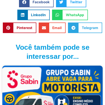
Facebook
Twitter
LinkedIn
WhatsApp
Pinterest
Email
Telegram
Você também pode se
interessar por...