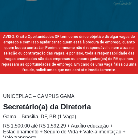
AVISO: O site Oportunidades DF tem como único objetivo divulgar vagas de
emprego e com isso ajudar tanto quem está à procura de emprego, quanto
quem busca contratar. Porém, o mesmo não é responsável e nem atua na
seleção ou contratação das vagas. e por isso, toda a responsabilidade das
vagas anunciadas são das empresas ou encarregadas(os) do RH que nos
repassam as oportunidades de emprego. Em caso de uma vaga falsa ou uma
fraude, solicitamos que nos contate imediatamente.
UNICEPLAC – CAMPUS GAMA
Secretário(a) da Diretoria
Gama – Brasília, DF, BR (1 Vaga)
R$ 1.500,00 até R$ 1.592,29 + Auxílio educação +
Estacionamento + Seguro de Vida + Vale-alimentação +
Vale-transporte