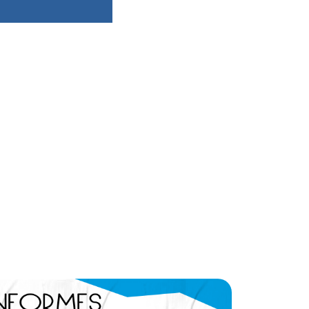
dsbygoogle ||