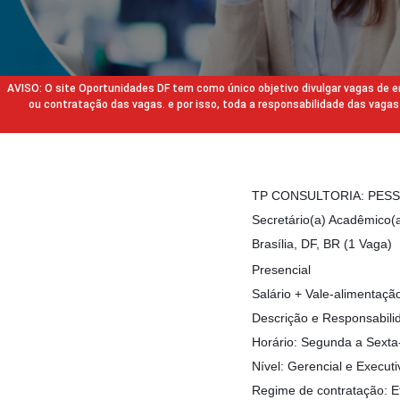
AVISO: O site Oportunidades DF tem como único objetivo divulgar vagas de
ou contratação das vagas. e por isso, toda a responsabilidade das va
TP CONSULTORIA: PES
Secretário(a) Acadêmico(
Brasília, DF, BR (1 Vaga)
Presencial
Salário + Vale-alimentação
Descrição e Responsabili
Horário: Segunda a Sexta
Nível: Gerencial e Executi
Regime de contratação: E