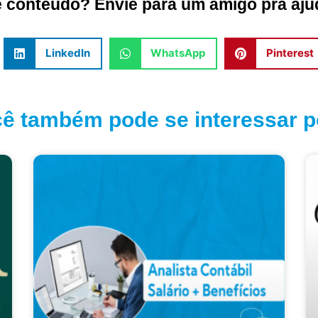
conteúdo? Envie para um amigo pra ajud
LinkedIn
WhatsApp
Pinterest
ê também pode se interessar po