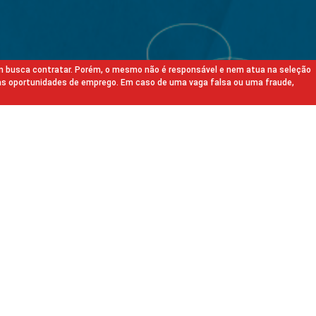
m busca contratar. Porém, o mesmo não é responsável e nem atua na seleção
as oportunidades de emprego. Em caso de uma vaga falsa ou uma fraude,