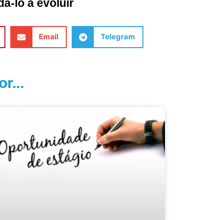
á-lo a evoluir
Email
Telegram
r...