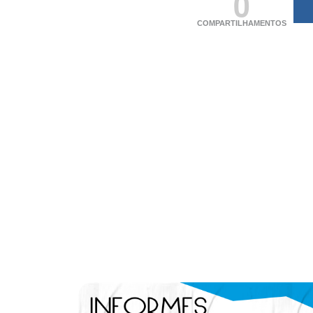
0
COMPARTILHAMENTOS
(adsbygoogle = windo
[]).push({});