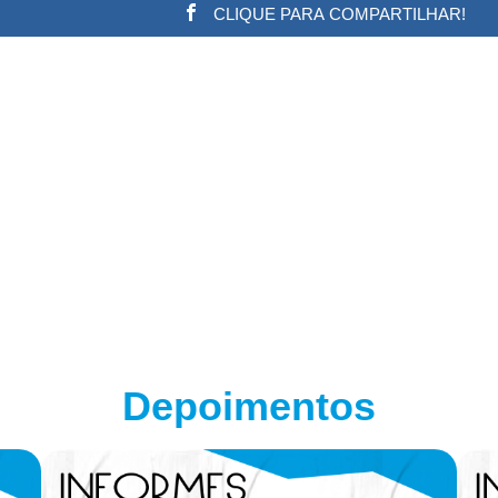
CLIQUE PARA COMPARTILHAR!
w.adsbygoogle || []).push({}); (adsbygoogle = window.a
Depoimentos