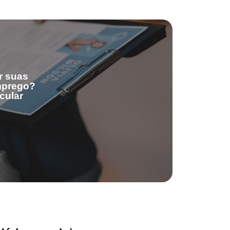
r suas
emprego?
cular