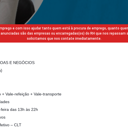
 emprego e com isso ajudar tanto quem está à procura de emprego, quanto que
gas anunciadas são das empresas ou encarregadas(os) do RH que nos repassam 
solicitamos que nos contate imediatamente.
SOAS E NEGÓCIOS
a)
 + Vale-refeição + Vale-transporte
dades
-feira das 13h às 22h
vos
fetivo – CLT