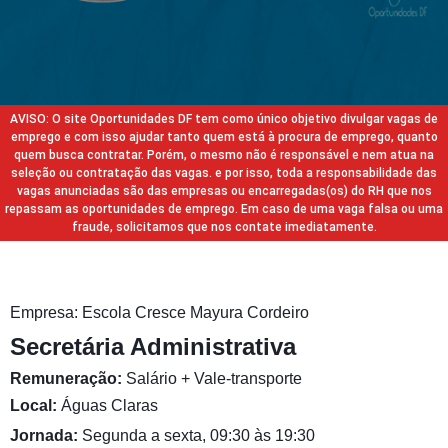
AVISO: O site Oportunidades DF tem como único objetivo divulgar vagas de
emprego e com isso ajudar tanto quem está à procura de emprego, quanto
quem busca contratar. Porém, o mesmo não é responsável e nem atua na
seleção ou contratação das vagas. e por isso, toda a responsabilidade das
vagas anunciadas são das empresas ou encarregadas(os) do RH que nos
repassam as oportunidades de emprego. Em caso de uma vaga falsa ou uma
fraude, solicitamos que nos contate imediatamente.
Empresa: Escola Cresce Mayura Cordeiro
Secretária Administrativa
Remuneração:
Salário + Vale-transporte
Local:
Águas Claras
Jornada:
Segunda a sexta, 09:30 às 19:30