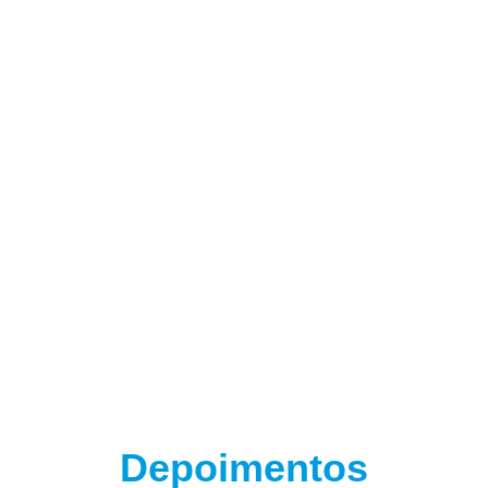
(adsbygoogle = window.adsbygoogle || []).push({});
(adsbygoogle = window.adsbygoogle || []).push({});
Depoimentos