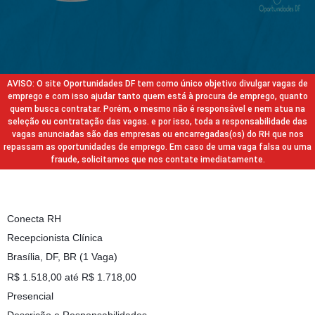
AVISO: O site Oportunidades DF tem como único objetivo divulgar vagas de
emprego e com isso ajudar tanto quem está à procura de emprego, quanto
quem busca contratar. Porém, o mesmo não é responsável e nem atua na
seleção ou contratação das vagas. e por isso, toda a responsabilidade das
vagas anunciadas são das empresas ou encarregadas(os) do RH que nos
repassam as oportunidades de emprego. Em caso de uma vaga falsa ou uma
fraude, solicitamos que nos contate imediatamente.
Conecta RH
Recepcionista Clínica
Brasília, DF, BR (1 Vaga)
R$ 1.518,00 até R$ 1.718,00
Presencial