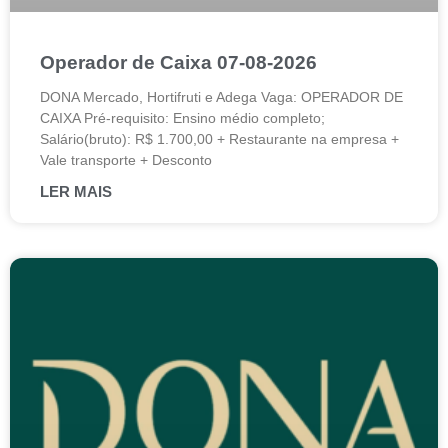
Operador de Caixa 07-08-2026
DONA Mercado, Hortifruti e Adega Vaga: OPERADOR DE
CAIXA Pré-requisito: Ensino médio completo;
Salário(bruto): R$ 1.700,00 + Restaurante na empresa +
Vale transporte + Desconto
LER MAIS