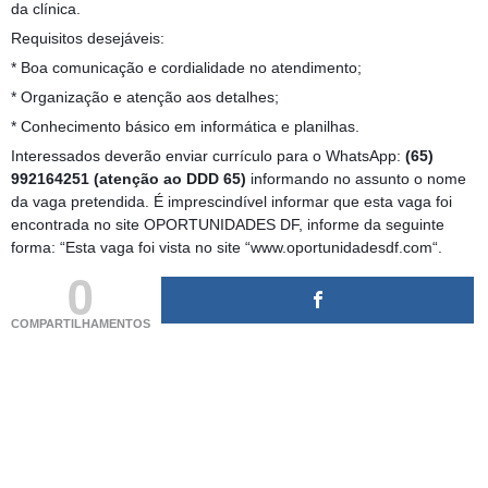
da clínica.
Requisitos desejáveis:
* Boa comunicação e cordialidade no atendimento;
* Organização e atenção aos detalhes;
* Conhecimento básico em informática e planilhas.
Interessados deverão enviar currículo para o WhatsApp:
(65)
992164251 (atenção ao DDD 65)
informando no assunto o nome
da vaga pretendida. É imprescindível informar que esta vaga foi
encontrada no site OPORTUNIDADES DF, informe da seguinte
forma: “Esta vaga foi vista no site “www.oportunidadesdf.com“.
0
COMPARTILHAMENTOS
(adsbygoogle = window.adsbygoogle || []).push({});
(adsbygoogle = window.adsbygoogle || []).push({});