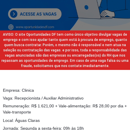
AVISO: O site Oportunidades DF tem como único objetivo divulgar vagas de
emprego e com isso ajudar tanto quem está à procura de emprego, quanto
quem busca contratar. Porém, o mesmo não é responsável e nem atua na
seleção ou contratação das vagas. e por isso, toda a responsabilidade das
vagas anunciadas são das empresas ou encarregadas(os) do RH que nos
repassam as oportunidades de emprego. Em caso de uma vaga falsa ou uma
fraude, solicitamos que nos contate imediatamente.
Empresa: Clinica
Vaga: Recepcionista / Auxiliar Administrativo
Remuneração: R$ 1.621,00 + Vale-alimentação: R$ 28,00 por dia +
Vale-transporte
Local: Águas Claras
Jornada: Segunda a sexta-feira: 09h às 18h