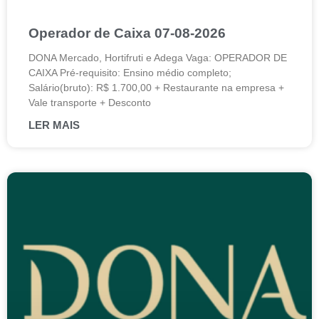
Operador de Caixa 07-08-2026
DONA Mercado, Hortifruti e Adega Vaga: OPERADOR DE
CAIXA Pré-requisito: Ensino médio completo;
Salário(bruto): R$ 1.700,00 + Restaurante na empresa +
Vale transporte + Desconto
LER MAIS