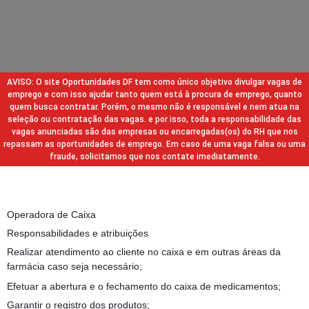
AVISO: O site Oportunidades DF tem como único objetivo divulgar vagas de
emprego e com isso ajudar tanto quem está à procura de emprego, quanto
quem busca contratar. Porém, o mesmo não é responsável e nem atua na
seleção ou contratação das vagas. e por isso, toda a responsabilidade das
vagas anunciadas são das empresas ou encarregadas(os) do RH que nos
repassam as oportunidades de emprego. Em caso de uma vaga falsa ou uma
fraude, solicitamos que nos contate imediatamente.
Operadora de Caixa
Responsabilidades e atribuições
Realizar atendimento ao cliente no caixa e em outras áreas da
farmácia caso seja necessário;
Efetuar a abertura e o fechamento do caixa de medicamentos;
Garantir o registro dos produtos;