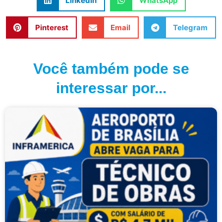
LinkedIn
WhatsApp
Pinterest
Email
Telegram
Você também pode se
interessar por...