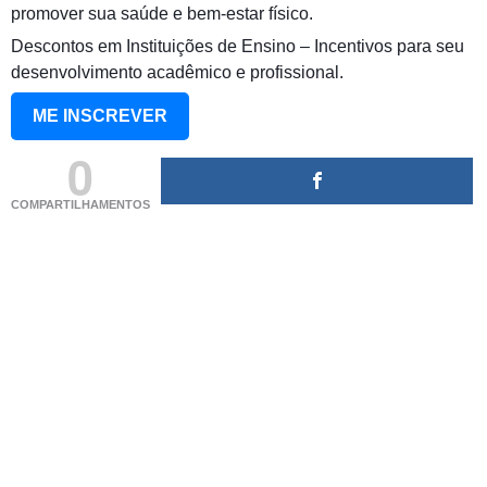
promover sua saúde e bem-estar físico.
Descontos em Instituições de Ensino – Incentivos para seu
desenvolvimento acadêmico e profissional.
ME INSCREVER
0
COMPARTILHAMENTOS
(adsbygoogle = window.adsbygoogle || []).push({});
(adsbygoogle = window.adsbygoogle || []).push({});