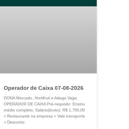
Operador de Caixa 07-08-2026
DONA Mercado, Hortifruti e Adega Vaga:
OPERADOR DE CAIXA Pré-requisito: Ensino
médio completo; Salário(bruto): R$ 1.700,00
+ Restaurante na empresa + Vale transporte
+ Desconto