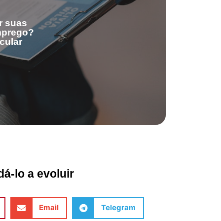
r suas
emprego?
cular
á-lo a evoluir
Email
Telegram