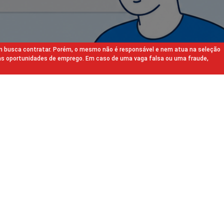
m busca contratar. Porém, o mesmo não é responsável e nem atua na seleção
as oportunidades de emprego. Em caso de uma vaga falsa ou uma fraude,