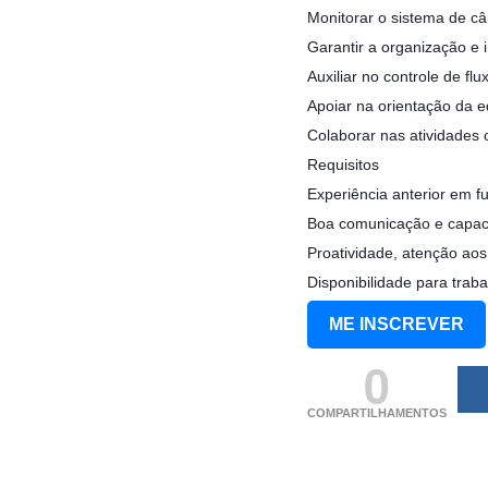
Monitorar o sistema de câ
Garantir a organização e 
Auxiliar no controle de fl
Apoiar na orientação da 
Colaborar nas atividades 
Requisitos
Experiência anterior em f
Boa comunicação e capaci
Proatividade, atenção aos
Disponibilidade para traba
ME INSCREVER
0
COMPARTILHAMENTOS
(adsbygoogle = windo
[]).push({});