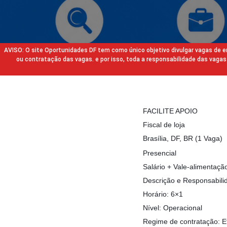
AVISO: O site Oportunidades DF tem como único objetivo divulgar vagas de
ou contratação das vagas. e por isso, toda a responsabilidade das va
FACILITE APOIO
Fiscal de loja
Brasília, DF, BR (1 Vaga)
Presencial
Salário + Vale-alimentaçã
Descrição e Responsabili
Horário: 6×1
Nível: Operacional
Regime de contratação: E