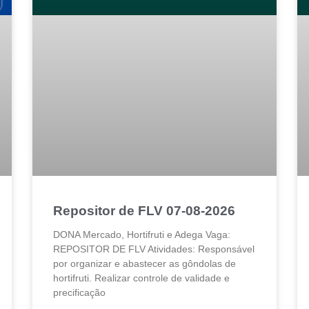
Repositor de FLV 07-08-2026
DONA Mercado, Hortifruti e Adega Vaga:
REPOSITOR DE FLV Atividades: Responsável
por organizar e abastecer as gôndolas de
hortifruti. Realizar controle de validade e
precificação