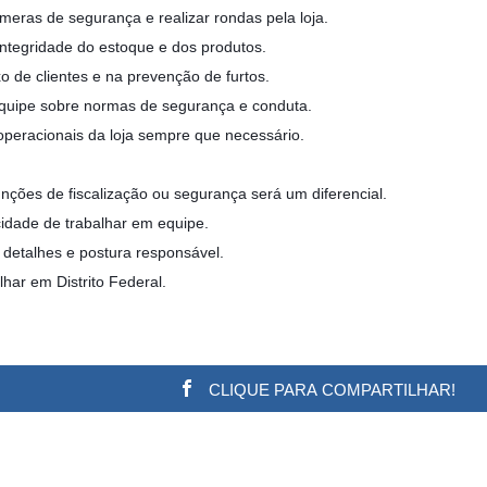
meras de segurança e realizar rondas pela loja.
integridade do estoque e dos produtos.
uxo de clientes e na prevenção de furtos.
equipe sobre normas de segurança e conduta.
operacionais da loja sempre que necessário.
unções de fiscalização ou segurança será um diferencial.
dade de trabalhar em equipe.
 detalhes e postura responsável.
lhar em Distrito Federal.
CLIQUE PARA COMPARTILHAR!
w.adsbygoogle || []).push({}); (adsbygoogle = window.a