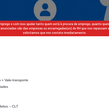
 emprego e com isso ajudar tanto quem está à procura de emprego, quanto que
gas anunciadas são das empresas ou encarregadas(os) do RH que nos repassam 
solicitamos que nos contate imediatamente.
o + Vale-transporte
dades
fetivo – CLT