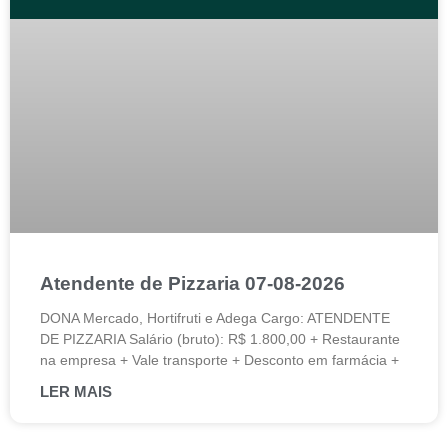
Atendente de Pizzaria 07-08-2026
DONA Mercado, Hortifruti e Adega Cargo: ATENDENTE
DE PIZZARIA Salário (bruto): R$ 1.800,00 + Restaurante
na empresa + Vale transporte + Desconto em farmácia +
LER MAIS