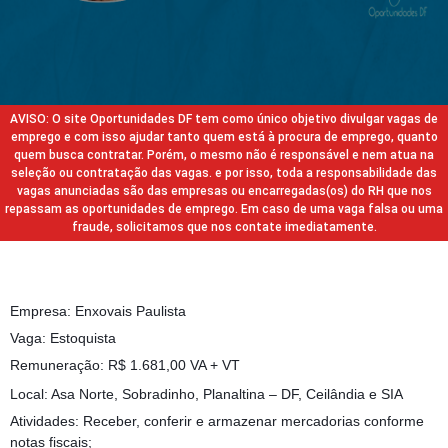
AVISO: O site Oportunidades DF tem como único objetivo divulgar vagas de
emprego e com isso ajudar tanto quem está à procura de emprego, quanto
quem busca contratar. Porém, o mesmo não é responsável e nem atua na
seleção ou contratação das vagas. e por isso, toda a responsabilidade das
vagas anunciadas são das empresas ou encarregadas(os) do RH que nos
repassam as oportunidades de emprego. Em caso de uma vaga falsa ou uma
fraude, solicitamos que nos contate imediatamente.
Empresa: Enxovais Paulista
Vaga: Estoquista
Remuneração: R$ 1.681,00 VA + VT
Local: Asa Norte, Sobradinho, Planaltina – DF, Ceilândia e SIA
Atividades: Receber, conferir e armazenar mercadorias conforme
notas fiscais;