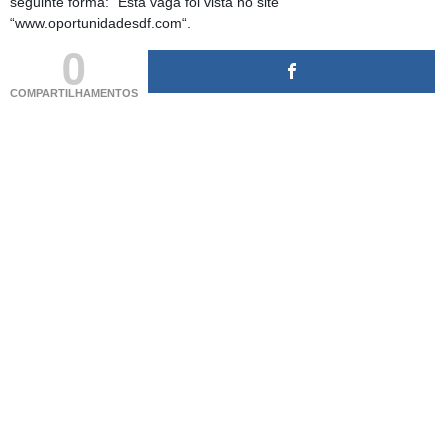
seguinte forma: “Esta vaga foi vista no site
“www.oportunidadesdf.com“.
0
COMPARTILHAMENTOS
(adsbygoogle = window.adsbygoogle || []).push({});
(adsbygoogle = window.adsbygoogle || []).push({});