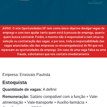
AVISO: O site Oportunidades DF tem como único objetivo divulgar vagas de
emprego e com isso ajudar tanto quem está à procura de emprego, quanto
quem busca contratar. Porém, o mesmo não é responsável e nem atua na
seleção ou contratação das vagas. e por isso, toda a responsabilidade das
vagas anunciadas são das empresas ou encarregadas(os) do RH que nos
repassam as oportunidades de emprego. Em caso de uma vaga falsa ou uma
fraude, solicitamos que nos contate imediatamente.
Empresa: Enxovais Paulista
Estoquista
Quantidade de vagas:
A definir
Remuneração:
Salário compatível com a função + Vale-
alimentação + Vale-transporte + Auxílio-farmácia +