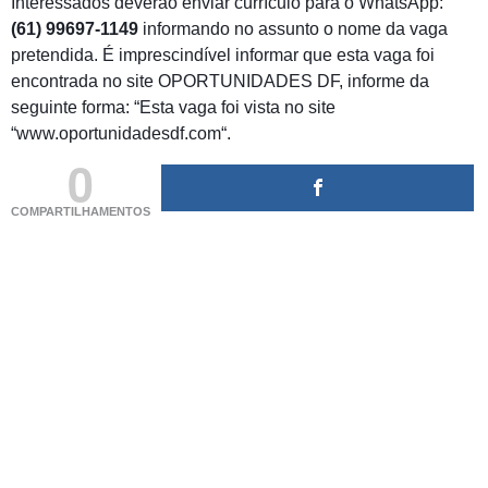
Interessados deverão enviar currículo para o WhatsApp:
(61) 99697-1149
informando no assunto o nome da vaga
pretendida. É imprescindível informar que esta vaga foi
encontrada no site OPORTUNIDADES DF, informe da
seguinte forma: “Esta vaga foi vista no site
“www.oportunidadesdf.com“.
0
COMPARTILHAMENTOS
(adsbygoogle = window.adsbygoogle || []).push({});
(adsbygoogle = window.adsbygoogle || []).push({});