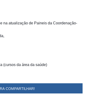
,
e na atualização de Paineis da Coordenação-
da,
a (cursos da área da saúde)
ARA COMPARTILHAR!
sbygoogle = window.adsbygoogle ||