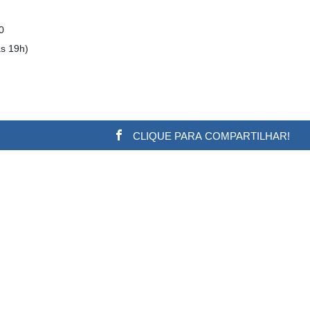
0
às 19h)
CLIQUE PARA COMPARTILHAR!
w.adsbygoogle || []).push({}); (adsbygoogle = window.a