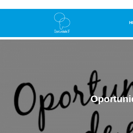
H
Oportuni