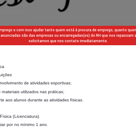
 emprego e com isso ajudar tanto quem está à procura de emprego, quanto que
gas anunciadas são das empresas ou encarregadas(os) do RH que nos repassam 
solicitamos que nos contate imediatamente.
ica
uições
nvolvimento de atividades esportivas;
materiais utilizados nas práticas;
 aos alunos durante as atividades físicas.
sica (Licenciatura).
giar por no mínimo 1 ano.