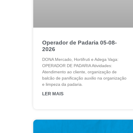
Operador de Padaria 05-08-
2026
DONA Mercado, Hortifruti e Adega Vaga:
OPERADOR DE PADARIA Atividades:
Atendimento ao cliente, organização de
balcão de panificação auxilio na organização
e limpeza da padaria.
LER MAIS