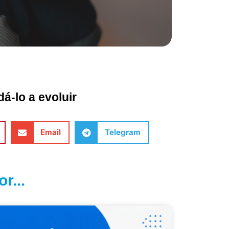
á-lo a evoluir
Email
Telegram
r...