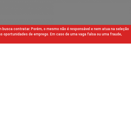
m busca contratar. Porém, o mesmo não é responsável e nem atua na seleção
as oportunidades de emprego. Em caso de uma vaga falsa ou uma fraude,