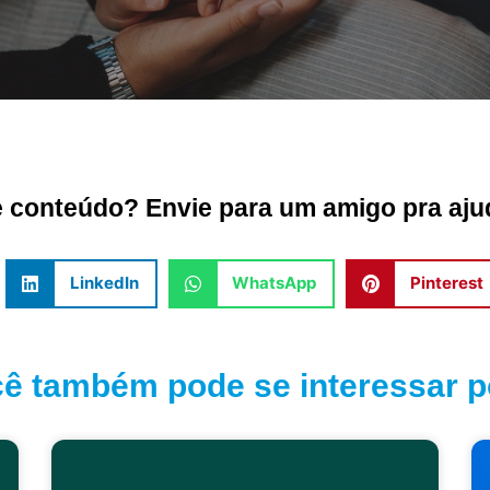
conteúdo? Envie para um amigo pra ajud
LinkedIn
WhatsApp
Pinterest
ê também pode se interessar po