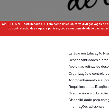
AVISO: O site Oportunidades DF tem como único objetivo divulgar vagas de
ou contratação das vagas. e por isso, toda a responsabilidade das va
Estágio em Educação Fís
Responsabilidades e atrib
Apoio nas rotinas de dese
Organização e controle de 
Acompanhamento e suporte
Requisitos e qualificações
Graduação em Educação Fí
Disponibilidade para esta
Informações adicionais