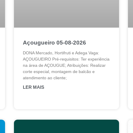
Açougueiro 05-08-2026
DONA Mercado, Hortifruti e Adega Vaga:
AÇOUGUEIRO Pré-requisitos: Ter experiência
na área de AÇOUGUE; Atribuições: Realizar
corte especial, montagem de balcão e
atendimento ao cliente;
LER MAIS