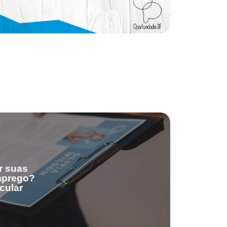
r suas
emprego?
cular