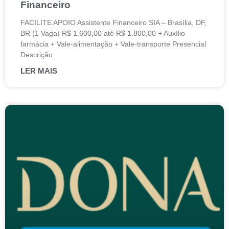
Financeiro
FACILITE APOIO Assistente Financeiro SIA – Brasília, DF,
BR (1 Vaga) R$ 1.600,00 até R$ 1.800,00 + Auxílio
farmácia + Vale-alimentação + Vale-transporte Presencial
Descrição
LER MAIS