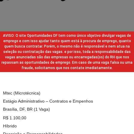
AVISO: O site Oportunidades DF tem como único objetivo divulgar vagas de
emprego e com isso ajudar tanto quem está à procura de emprego, quanto
quem busca contratar. Porém, o mesmo não é responsável e nem atua na
seleção ou contratação das vagas. e por isso, toda a responsabilidade das
vagas anunciadas são das empresas ou encarregadas(os) do RH que nos
repassam as oportunidades de emprego. Em caso de uma vaga falsa ou uma
fraude, solicitamos que nos contate imediatamente.
Mtec (Microtécnica)
Estágio Administrativo – Contratos e Empenhos
Brasília, DF, BR (1 Vaga)
R$ 1.100,00
Híbrido