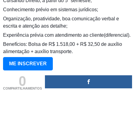
Cursando Direito, a partir do 5° semestre;
Conhecimento prévio em sistemas jurídicos;
Organização, proatividade, boa comunicação verbal e
escrita e atenção aos detalhe;
Experiência prévia com atendimento ao cliente(diferencial).
Benefícios: Bolsa de R$ 1.518,00 + R$ 32,50 de auxílio
alimentação + auxílio transporte.
ME INSCREVER
0
COMPARTILHAMENTOS
(adsbygoogle = window.adsbygoogle || []).push({});
(adsbygoogle = window.adsbygoogle || []).push({});