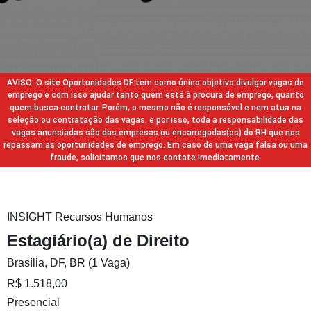
AVISO: O site Oportunidades DF tem como único objetivo divulgar vagas de
emprego e com isso ajudar tanto quem está à procura de emprego, quanto
quem busca contratar. Porém, o mesmo não é responsável e nem atua na
seleção ou contratação das vagas. e por isso, toda a responsabilidade das
vagas anunciadas são das empresas ou encarregadas(os) do RH que nos
repassam as oportunidades de emprego. Em caso de uma vaga falsa ou uma
fraude, solicitamos que nos contate imediatamente.
INSIGHT Recursos Humanos
Estagiário(a) de Direito
Brasília, DF, BR (1 Vaga)
R$ 1.518,00
Presencial