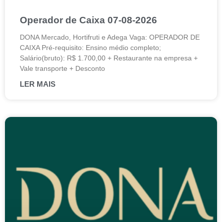
Operador de Caixa 07-08-2026
DONA Mercado, Hortifruti e Adega Vaga: OPERADOR DE
CAIXA Pré-requisito: Ensino médio completo;
Salário(bruto): R$ 1.700,00 + Restaurante na empresa +
Vale transporte + Desconto
LER MAIS