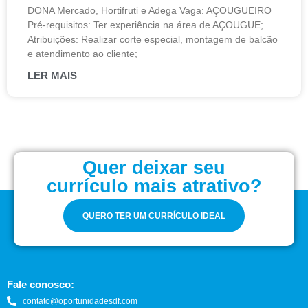
DONA Mercado, Hortifruti e Adega Vaga: AÇOUGUEIRO
Pré-requisitos: Ter experiência na área de AÇOUGUE;
Atribuições: Realizar corte especial, montagem de balcão
e atendimento ao cliente;
LER MAIS
Quer deixar seu
currículo mais atrativo?
QUERO TER UM CURRÍCULO IDEAL
Fale conosco:
contato@oportunidadesdf.com