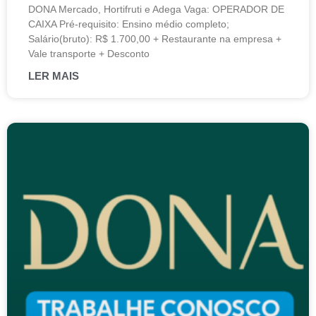
DONA Mercado, Hortifruti e Adega Vaga: OPERADOR DE
CAIXA Pré-requisito: Ensino médio completo;
Salário(bruto): R$ 1.700,00 + Restaurante na empresa +
Vale transporte + Desconto
LER MAIS