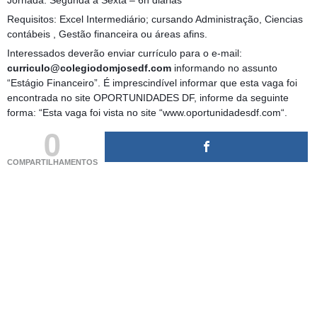
Jornada: Segunda a Sexta – 6h diárias
Requisitos: Excel Intermediário; cursando Administração, Ciencias
contábeis , Gestão financeira ou áreas afins.
Interessados deverão enviar currículo para o e-mail:
curriculo@colegiodomjosedf.com
informando no assunto
“Estágio Financeiro”. É imprescindível informar que esta vaga foi
encontrada no site OPORTUNIDADES DF, informe da seguinte
forma: “Esta vaga foi vista no site “www.oportunidadesdf.com“.
0
COMPARTILHAMENTOS
(adsbygoogle = window.adsbygoogle || []).push({});
(adsbygoogle = window.adsbygoogle || []).push({});