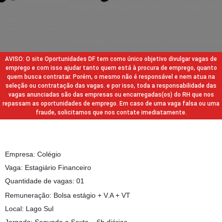
AVISO: O site Oportunidades DF tem como único objetivo divulgar vagas de
emprego e com isso ajudar tanto quem está à procura de emprego, quanto
quem busca contratar. Porém, o mesmo não é responsável e nem atua na
seleção ou contratação das vagas. e por isso, toda a responsabilidade das
vagas anunciadas são das empresas ou encarregadas(os) do RH que nos
repassam as oportunidades de emprego. Em caso de uma vaga falsa ou uma
fraude, solicitamos que nos contate imediatamente.
Empresa: Colégio
Vaga: Estagiário Financeiro
Quantidade de vagas: 01
Remuneração: Bolsa estágio + V.A + VT
Local: Lago Sul