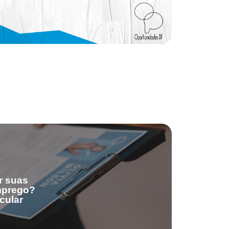
r suas
emprego?
cular