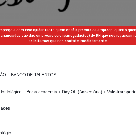
 emprego e com isso ajudar tanto quem está à procura de emprego, quanto que
gas anunciadas são das empresas ou encarregadas(os) do RH que nos repassam 
solicitamos que nos contate imediatamente.
ÃO – BANCO DE TALENTOS
dontológica + Bolsa academia + Day Off (Aniversário) + Vale-transport
dades
stágio