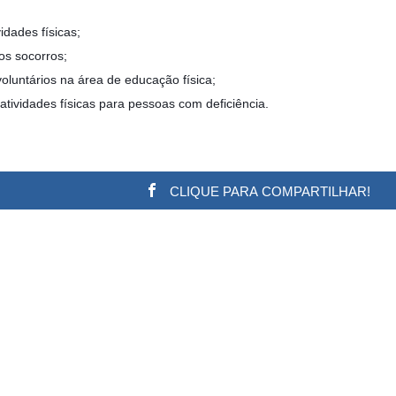
idades físicas;
s socorros;
voluntários na área de educação física;
tividades físicas para pessoas com deficiência.
CLIQUE PARA COMPARTILHAR!
w.adsbygoogle || []).push({}); (adsbygoogle = window.a