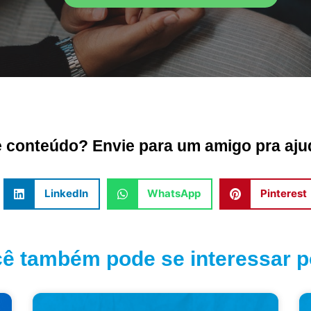
conteúdo? Envie para um amigo pra ajud
LinkedIn
WhatsApp
Pinterest
ê também pode se interessar po