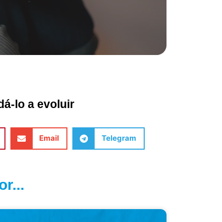
á-lo a evoluir
Email
Telegram
r...