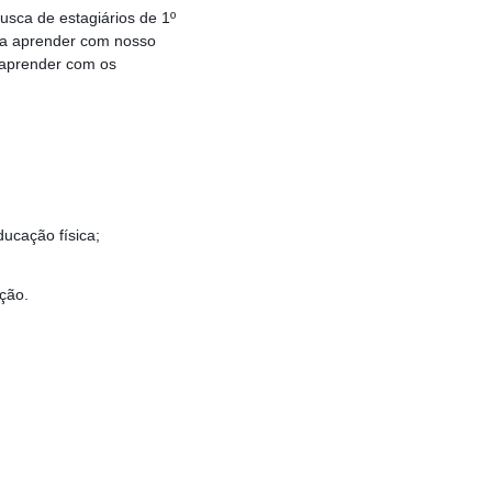
sca de estagiários de 1º
ha aprender com nosso
 aprender com os
ucação física;
ição.