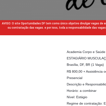
AVISO: O site Oportunidades DF tem como único objetivo divulgar vagas de
ou contratação das vagas. e por isso, toda a responsabilidade das va
Academia Corpo e Saúde
ESTAGIÁRIO MUSCULAÇ
Brasília, DF, BR (1 Vaga)
R$ 800,00 + Assistência o
Presencial
Descrição e Responsabili
Horário: a combinar
Nível: Estágio
Regime de contratação: E