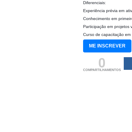
Diferenciais:
Experiência prévia em ativ
Conhecimento em primeiro
Participação em projetos 
Curso de capacitação em a
ME INSCREVER
0
COMPARTILHAMENTOS
(adsbygoogle = windo
[]).push({});