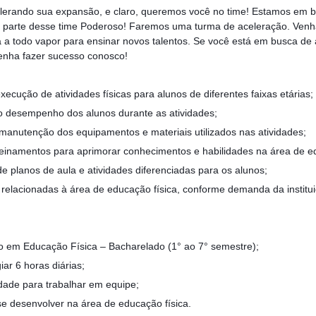
erando sua expansão, e claro, queremos você no time! Estamos em bu
r parte desse time Poderoso! Faremos uma turma de aceleração. Ven
á a todo vapor para ensinar novos talentos. Se você está em busca de
venha fazer sucesso conosco!
xecução de atividades físicas para alunos de diferentes faixas etárias;
 desempenho dos alunos durante as atividades;
 manutenção dos equipamentos e materiais utilizados nas atividades;
treinamentos para aprimorar conhecimentos e habilidades na área de ed
de planos de aula e atividades diferenciadas para os alunos;
s relacionadas à área de educação física, conforme demanda da institu
em Educação Física – Bacharelado (1° ao 7° semestre);
iar 6 horas diárias;
dade para trabalhar em equipe;
e desenvolver na área de educação física.