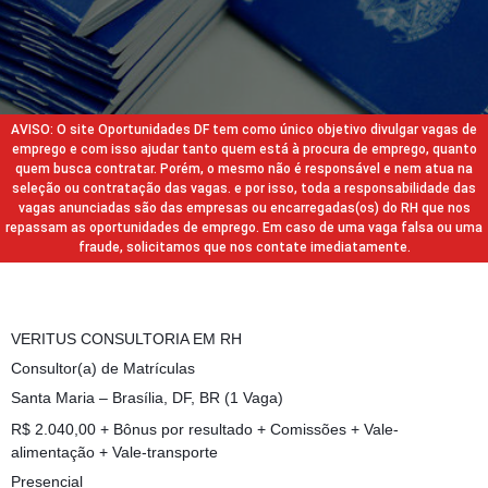
AVISO: O site Oportunidades DF tem como único objetivo divulgar vagas de
emprego e com isso ajudar tanto quem está à procura de emprego, quanto
quem busca contratar. Porém, o mesmo não é responsável e nem atua na
seleção ou contratação das vagas. e por isso, toda a responsabilidade das
vagas anunciadas são das empresas ou encarregadas(os) do RH que nos
repassam as oportunidades de emprego. Em caso de uma vaga falsa ou uma
fraude, solicitamos que nos contate imediatamente.
VERITUS CONSULTORIA EM RH
Consultor(a) de Matrículas
Santa Maria – Brasília, DF, BR (1 Vaga)
R$ 2.040,00 + Bônus por resultado + Comissões + Vale-
alimentação + Vale-transporte
Presencial