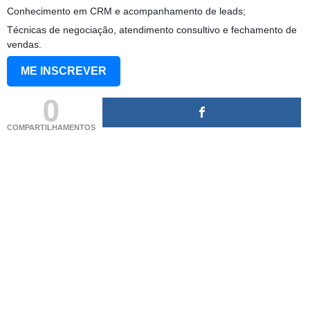
Conhecimento em CRM e acompanhamento de leads;
Técnicas de negociação, atendimento consultivo e fechamento de
vendas.
ME INSCREVER
0
COMPARTILHAMENTOS
(adsbygoogle = window.adsbygoogle || []).push({});
(adsbygoogle = window.adsbygoogle || []).push({});