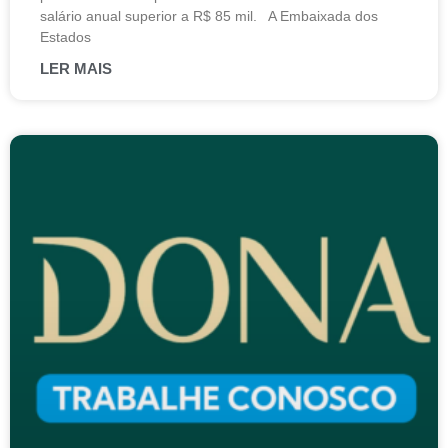
salário anual superior a R$ 85 mil. A Embaixada dos
Estados
LER MAIS