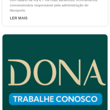
com salário de R$ 4,7 mil mais benefícios. A Inframerica,
concessionária responsável pela administração do
Aeroporto
LER MAIS