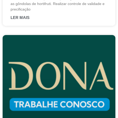
as gôndolas de hortifruti. Realizar controle de validade e
precificação
LER MAIS