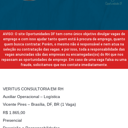
AVISO: O site Oportunidades DF tem como único objetivo divulgar vagas de
emprego e com isso ajudar tanto quem está à procura de emprego, quanto
quem busca contratar. Porém, o mesmo não é responsável e nem atua na
seleção ou contratação das vagas. e por isso, toda a responsabilidade das
vagas anunciadas são das empresas ou encarregadas(os) do RH que nos
repassam as oportunidades de emprego. Em caso de uma vaga falsa ou uma
fraude, solicitamos que nos contate imediatamente.
VERITUS CONSULTORIA EM RH
Auxiliar Operacional – Logística
Vicente Pires – Brasília, DF, BR (1 Vaga)
R$ 1.865,00
Presencial