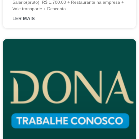
Salário(bruto): R$ 1.700,00 + Restaurante na empresa +
Vale transporte + Desconto
LER MAIS