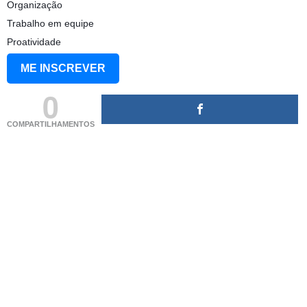
Organização
Trabalho em equipe
Proatividade
ME INSCREVER
0
COMPARTILHAMENTOS
(adsbygoogle = window.adsbygoogle || []).push({});
(adsbygoogle = window.adsbygoogle || []).push({});