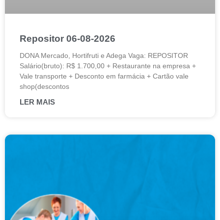
Repositor 06-08-2026
DONA Mercado, Hortifruti e Adega Vaga: REPOSITOR
Salário(bruto): R$ 1.700,00 + Restaurante na empresa +
Vale transporte + Desconto em farmácia + Cartão vale
shop(descontos
LER MAIS