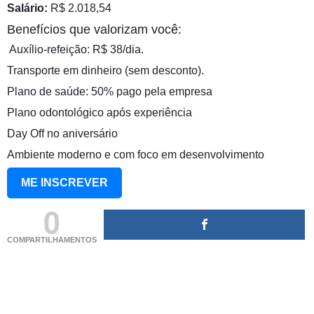
Salário:
R$ 2.018,54
Benefícios que valorizam você:
️ Auxílio-refeição: R$ 38/dia.
Transporte em dinheiro (sem desconto).
Plano de saúde: 50% pago pela empresa
Plano odontológico após experiência
Day Off no aniversário
Ambiente moderno e com foco em desenvolvimento
ME INSCREVER
0
COMPARTILHAMENTOS
(adsbygoogle = window.adsbygoogle || []).push({});
(adsbygoogle = window.adsbygoogle || []).push({});