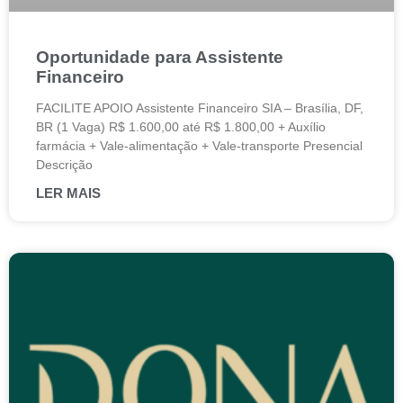
Oportunidade para Assistente
Financeiro
FACILITE APOIO Assistente Financeiro SIA – Brasília, DF,
BR (1 Vaga) R$ 1.600,00 até R$ 1.800,00 + Auxílio
farmácia + Vale-alimentação + Vale-transporte Presencial
Descrição
LER MAIS