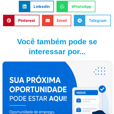
LinkedIn
WhatsApp
Pinterest
Email
Telegram
Você também pode se
interessar por...