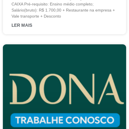
CAIXA Pré-requisito: Ensino médio completo;
Salário(bruto): R$ 1.700,00 + Restaurante na empresa +
Vale transporte + Desconto
LER MAIS