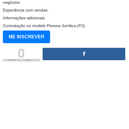
negócios;
Experiência com vendas.
Informações adicionais
Contratação no modelo Pessoa Jurídica (PJ);
ME INSCREVER
0
COMPARTILHAMENTOS
(adsbygoogle = window.adsbygoogle || []).push({});
(adsbygoogle = window.adsbygoogle || []).push({});