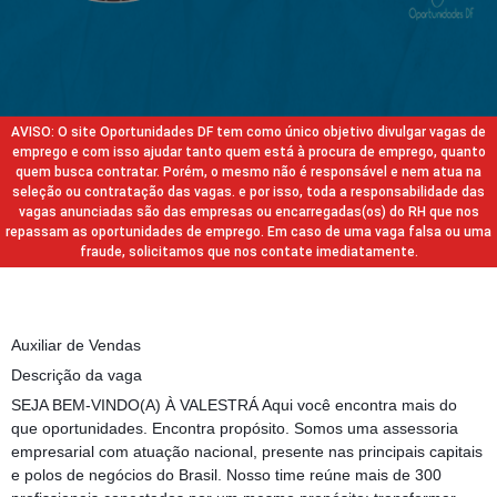
AVISO: O site Oportunidades DF tem como único objetivo divulgar vagas de
emprego e com isso ajudar tanto quem está à procura de emprego, quanto
quem busca contratar. Porém, o mesmo não é responsável e nem atua na
seleção ou contratação das vagas. e por isso, toda a responsabilidade das
vagas anunciadas são das empresas ou encarregadas(os) do RH que nos
repassam as oportunidades de emprego. Em caso de uma vaga falsa ou uma
fraude, solicitamos que nos contate imediatamente.
Auxiliar de Vendas
Descrição da vaga
SEJA BEM-VINDO(A) À VALESTRÁ Aqui você encontra mais do
que oportunidades. Encontra propósito. Somos uma assessoria
empresarial com atuação nacional, presente nas principais capitais
e polos de negócios do Brasil. Nosso time reúne mais de 300