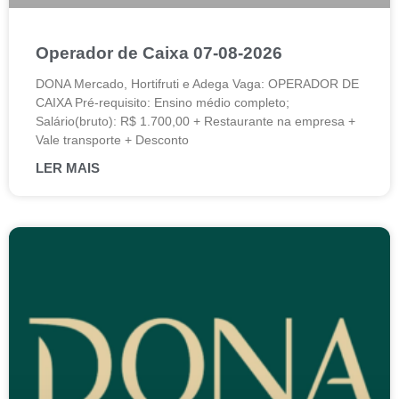
Operador de Caixa 07-08-2026
DONA Mercado, Hortifruti e Adega Vaga: OPERADOR DE
CAIXA Pré-requisito: Ensino médio completo;
Salário(bruto): R$ 1.700,00 + Restaurante na empresa +
Vale transporte + Desconto
LER MAIS