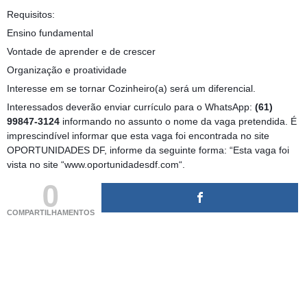
Requisitos:
Ensino fundamental
Vontade de aprender e de crescer
Organização e proatividade
Interesse em se tornar Cozinheiro(a) será um diferencial.
Interessados deverão enviar currículo para o WhatsApp:
(61)
99847-3124
informando no assunto o nome da vaga pretendida. É
imprescindível informar que esta vaga foi encontrada no site
OPORTUNIDADES DF, informe da seguinte forma: “Esta vaga foi
vista no site “www.oportunidadesdf.com“.
0
COMPARTILHAMENTOS
(adsbygoogle = window.adsbygoogle || []).push({});
(adsbygoogle = window.adsbygoogle || []).push({});