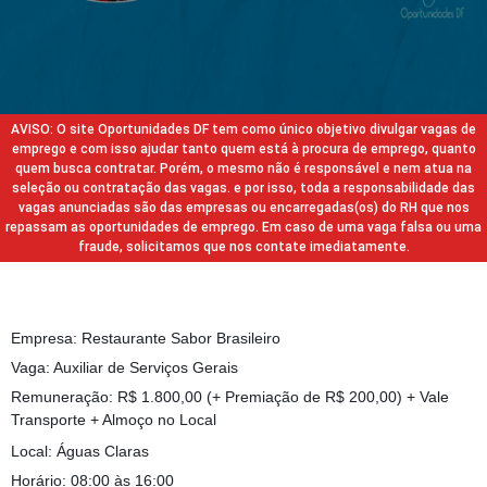
AVISO: O site Oportunidades DF tem como único objetivo divulgar vagas de
emprego e com isso ajudar tanto quem está à procura de emprego, quanto
quem busca contratar. Porém, o mesmo não é responsável e nem atua na
seleção ou contratação das vagas. e por isso, toda a responsabilidade das
vagas anunciadas são das empresas ou encarregadas(os) do RH que nos
repassam as oportunidades de emprego. Em caso de uma vaga falsa ou uma
fraude, solicitamos que nos contate imediatamente.
Empresa: Restaurante Sabor Brasileiro
Vaga: Auxiliar de Serviços Gerais
Remuneração: R$ 1.800,00 (+ Premiação de R$ 200,00) + Vale
Transporte + Almoço no Local
Local: Águas Claras
Horário: 08:00 às 16:00