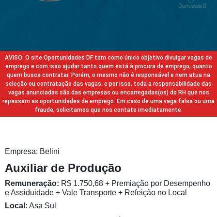
AVISO: O site Oportunidades DF tem como único objetivo divulgar vagas de
emprego e com isso ajudar tanto quem está à procura de emprego, quanto
quem busca contratar. Porém, o mesmo não é responsável e nem atua na
seleção ou contratação das vagas. e por isso, toda a responsabilidade das
vagas anunciadas são das empresas ou encarregadas(os) do RH que nos
repassam as oportunidades de emprego. Em caso de uma vaga falsa ou uma
fraude, solicitamos que nos contate imediatamente.
Empresa: Belini
Auxiliar de Produção
Remuneração:
R$ 1.750,68 + Premiação por Desempenho
e Assiduidade + Vale Transporte + Refeição no Local
Local:
Asa Sul