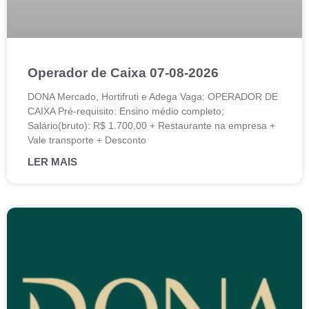
Operador de Caixa 07-08-2026
DONA Mercado, Hortifruti e Adega Vaga: OPERADOR DE
CAIXA Pré-requisito: Ensino médio completo;
Salário(bruto): R$ 1.700,00 + Restaurante na empresa +
Vale transporte + Desconto
LER MAIS