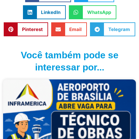
LinkedIn
WhatsApp
Pinterest
Email
Telegram
Você também pode se
interessar por...