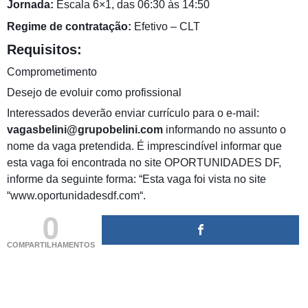
Jornada:
Escala 6×1, das 06:30 às 14:50
Regime de contratação:
Efetivo – CLT
Requisitos:
Comprometimento
Desejo de evoluir como profissional
Interessados deverão enviar currículo para o e-mail:
vagasbelini@grupobelini.com
informando no assunto o
nome da vaga pretendida. É imprescindível informar que
esta vaga foi encontrada no site OPORTUNIDADES DF,
informe da seguinte forma: “Esta vaga foi vista no site
“www.oportunidadesdf.com“.
0
COMPARTILHAMENTOS
(adsbygoogle = window.adsbygoogle || []).push({});
(adsbygoogle = window.adsbygoogle || []).push({});