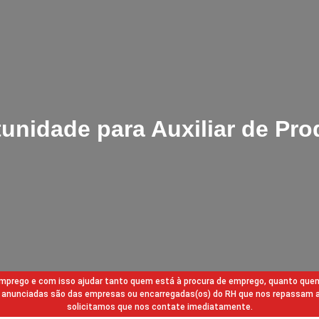
unidade para Auxiliar de Pr
 emprego e com isso ajudar tanto quem está à procura de emprego, quanto que
gas anunciadas são das empresas ou encarregadas(os) do RH que nos repassam 
solicitamos que nos contate imediatamente.