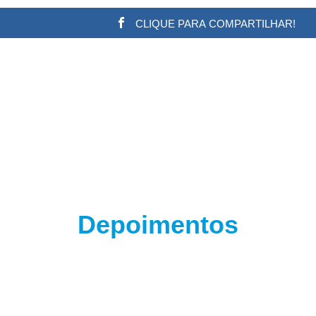
CLIQUE PARA COMPARTILHAR!
w.adsbygoogle || []).push({}); (adsbygoogle = window.a
Depoimentos