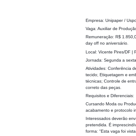
Empresa: Unipaper / Uspo
Vaga: Auxiliar de Produç
Remuneração: R$ 1.850,00
day off no aniversário.
Local: Vicente Pires/DF |
Jornada: Segunda a sexta
Atividades: Conferência d
tecido; Etiquetagem e em
técnicas; Controle de en
correto das peças.
Requisitos e Diferenciais:
Cursando Moda ou Produçã
acabamento e protocolo in
Interessados deverão env
pretendida. É imprescind
forma: “Esta vaga foi vis