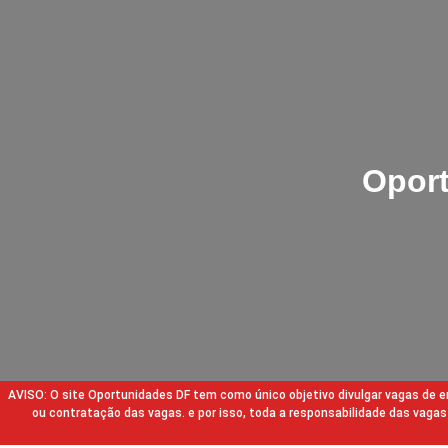
Oport
AVISO: O site Oportunidades DF tem como único objetivo divulgar vagas de
ou contratação das vagas. e por isso, toda a responsabilidade das va