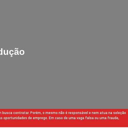
odução
m busca contratar. Porém, o mesmo não é responsável e nem atua na seleção
as oportunidades de emprego. Em caso de uma vaga falsa ou uma fraude,