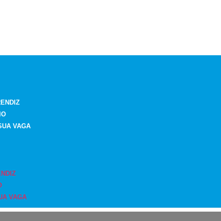
ENDIZ
IO
SUA VAGA
NDIZ
O
UA VAGA