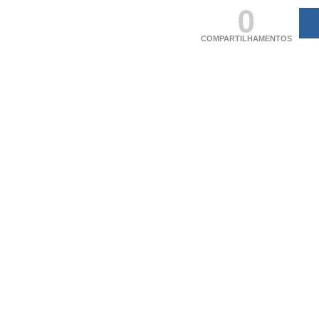
0
COMPARTILHAMENTOS
(adsbygoogle = windo
[]).push({});