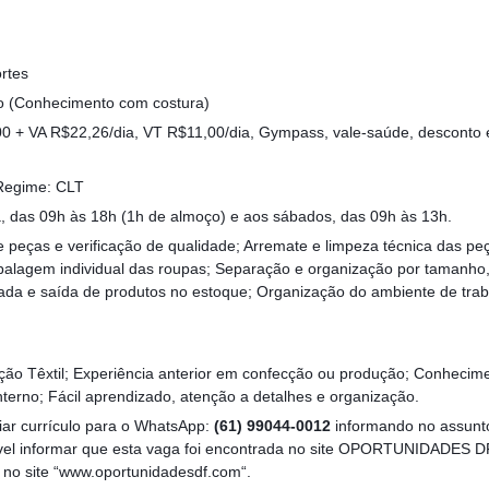
rtes
ão (Conhecimento com costura)
 + VA R$22,26/dia, VT R$11,00/dia, Gympass, vale-saúde, desconto 
 Regime: CLT
, das 09h às 18h (1h de almoço) e aos sábados, das 09h às 13h.
e peças e verificação de qualidade; Arremate e limpeza técnica das peç
balagem individual das roupas; Separação e organização por tamanho,
trada e saída de produtos no estoque; Organização do ambiente de tr
o Têxtil; Experiência anterior em confecção ou produção; Conhecim
terno; Fácil aprendizado, atenção a detalhes e organização.
iar currículo para o WhatsApp:
(61) 99044-0012
informando no assunt
ível informar que esta vaga foi encontrada no site OPORTUNIDADES DF
ta no site “www.oportunidadesdf.com“.