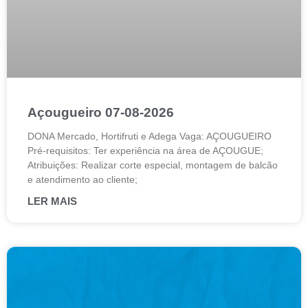
Açougueiro 07-08-2026
DONA Mercado, Hortifruti e Adega Vaga: AÇOUGUEIRO
Pré-requisitos: Ter experiência na área de AÇOUGUE;
Atribuições: Realizar corte especial, montagem de balcão
e atendimento ao cliente;
LER MAIS