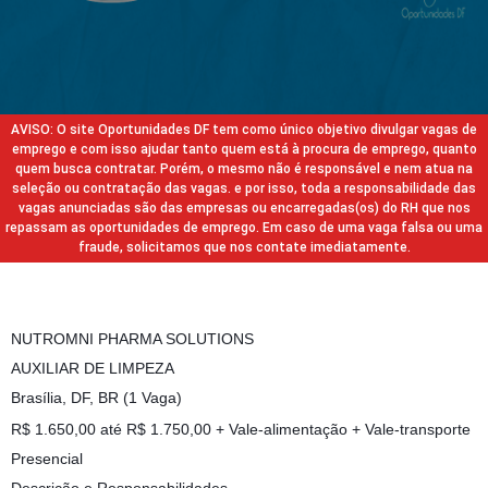
AVISO: O site Oportunidades DF tem como único objetivo divulgar vagas de
emprego e com isso ajudar tanto quem está à procura de emprego, quanto
quem busca contratar. Porém, o mesmo não é responsável e nem atua na
seleção ou contratação das vagas. e por isso, toda a responsabilidade das
vagas anunciadas são das empresas ou encarregadas(os) do RH que nos
repassam as oportunidades de emprego. Em caso de uma vaga falsa ou uma
fraude, solicitamos que nos contate imediatamente.
NUTROMNI PHARMA SOLUTIONS
AUXILIAR DE LIMPEZA
Brasília, DF, BR (1 Vaga)
R$ 1.650,00 até R$ 1.750,00 + Vale-alimentação + Vale-transporte
Presencial