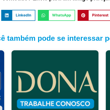
LinkedIn
WhatsApp
Pinterest
ê também pode se interessar po