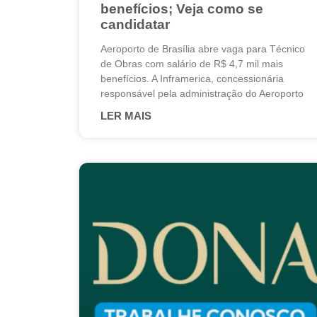
benefícios; Veja como se
candidatar
Aeroporto de Brasília abre vaga para Técnico
de Obras com salário de R$ 4,7 mil mais
benefícios. A Inframerica, concessionária
responsável pela administração do Aeroporto
LER MAIS