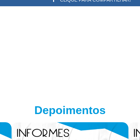
w.adsbygoogle || []).push({}); (adsbygoogle = window.a
Depoimentos