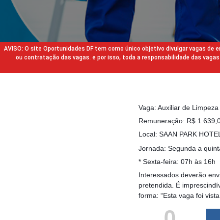
AVISO: O site Oportunidades DF tem como único objetivo divulgar vagas de
ou contratação das vagas. e por isso, toda a responsabilidade das va
Vaga: Auxiliar de Limpeza
Remuneração: R$ 1.639,00
Local: SAAN PARK HOTE
Jornada: Segunda a quinta
* Sexta-feira: 07h às 16h
Interessados deverão envi
pretendida. É imprescind
forma: “Esta vaga foi vis
0