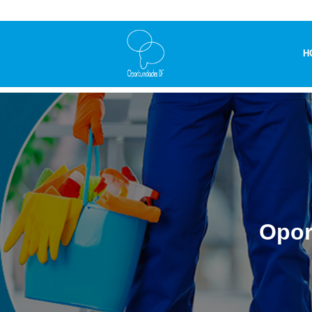
H
Opor