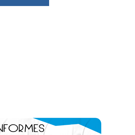
dsbygoogle ||