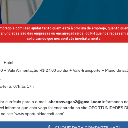
 emprego e com isso ajudar tanto quem está à procura de emprego, quanto que
gas anunciadas são das empresas ou encarregadas(os) do RH que nos repassam 
solicitamos que nos contate imediatamente.
 – Hotel
 + Vale Alimentação R$ 27,00 ao dia + Vale-transporte + Plano de sa
L
-feira: 07h às 17h
ar currículo para o e-mail:
abertasvagas2@gmail.com
informando no
ível informar que esta vaga foi encontrada no site OPORTUNIDADES DF
ta no site “www.oportunidadesdf.com“.
CLIQUE PARA COMPARTILHAR!