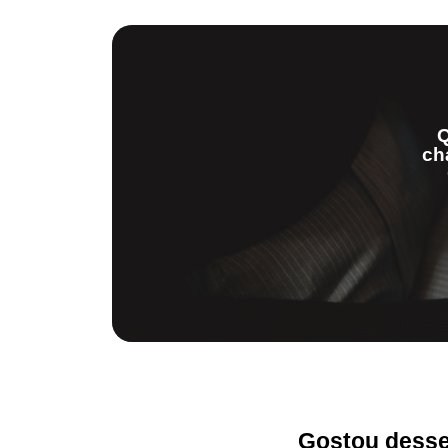
Q
ch
Gostou desse 