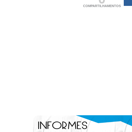
COMPARTILHAMENTOS
(adsbygoogle = windo
[]).push({});