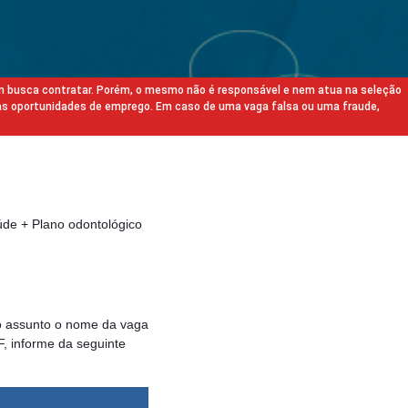
m busca contratar. Porém, o mesmo não é responsável e nem atua na seleção
as oportunidades de emprego. Em caso de uma vaga falsa ou uma fraude,
úde + Plano odontológico
 assunto o nome da vaga
, informe da seguinte