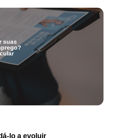
r suas
emprego?
cular
á-lo a evoluir