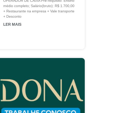
OPERADOR DE CAIXA Pré-requisito: Ensino
médio completo; Salário(bruto): R$ 1.700,00
+ Restaurante na empresa + Vale transporte
+ Desconto
LER MAIS