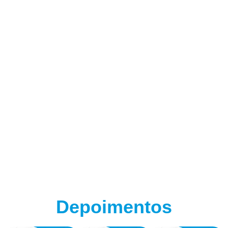
(adsbygoogle = window.adsbygoogle || []).push({});
Depoimentos