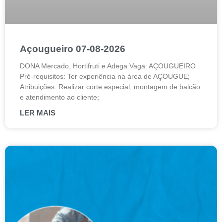
Açougueiro 07-08-2026
DONA Mercado, Hortifruti e Adega Vaga: AÇOUGUEIRO
Pré-requisitos: Ter experiência na área de AÇOUGUE;
Atribuições: Realizar corte especial, montagem de balcão
e atendimento ao cliente;
LER MAIS