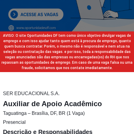
AVISO: O site Oportunidades DF tem como único objetivo divulgar vagas de
emprego e com isso ajudar tanto quem está à procura de emprego, quanto
quem busca contratar. Porém, o mesmo não é responsável e nem atua na
seleção ou contratação das vagas. e por isso, toda a responsabilidade das
vagas anunciadas são das empresas ou encarregadas(os) do RH que nos
repassam as oportunidades de emprego. Em caso de uma vaga falsa ou uma
fraude, solicitamos que nos contate imediatamente.
SER EDUCACIONAL S.A.
Auxiliar de Apoio Acadêmico
Taguatinga – Brasília, DF, BR (1 Vaga)
Presencial
Descrição e Responsabilidades