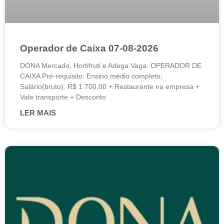
Operador de Caixa 07-08-2026
DONA Mercado, Hortifruti e Adega Vaga: OPERADOR DE
CAIXA Pré-requisito: Ensino médio completo;
Salário(bruto): R$ 1.700,00 + Restaurante na empresa +
Vale transporte + Desconto
LER MAIS