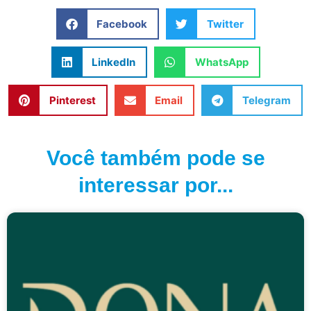
Facebook
Twitter
LinkedIn
WhatsApp
Pinterest
Email
Telegram
Você também pode se
interessar por...