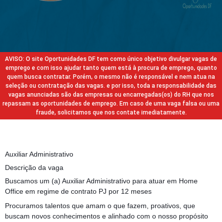
AVISO: O site Oportunidades DF tem como único objetivo divulgar vagas de
emprego e com isso ajudar tanto quem está à procura de emprego, quanto
quem busca contratar. Porém, o mesmo não é responsável e nem atua na
seleção ou contratação das vagas. e por isso, toda a responsabilidade das
vagas anunciadas são das empresas ou encarregadas(os) do RH que nos
repassam as oportunidades de emprego. Em caso de uma vaga falsa ou uma
fraude, solicitamos que nos contate imediatamente.
Auxiliar Administrativo
Descrição da vaga
Buscamos um (a) Auxiliar Administrativo para atuar em Home
Office em regime de contrato PJ por 12 meses
Procuramos talentos que amam o que fazem, proativos, que
buscam novos conhecimentos e alinhado com o nosso propósito