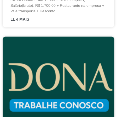
CAIXA Pré-requisito: Ensino médio completo;
Salário(bruto): R$ 1.700,00 + Restaurante na empresa +
Vale transporte + Desconto
LER MAIS