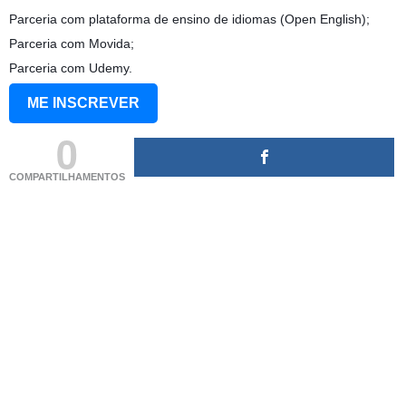
Parceria com plataforma de ensino de idiomas (Open English);
Parceria com Movida;
Parceria com Udemy.
ME INSCREVER
0
COMPARTILHAMENTOS
(adsbygoogle = window.adsbygoogle || []).push({});
(adsbygoogle = window.adsbygoogle || []).push({});