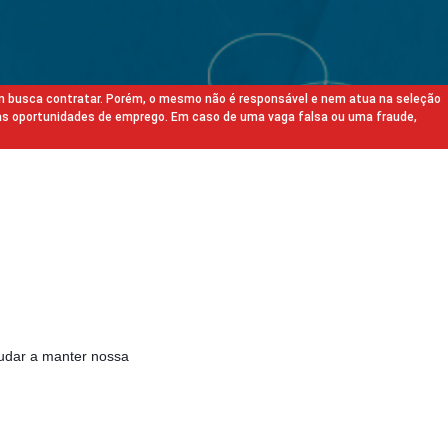
m busca contratar. Porém, o mesmo não é responsável e nem atua na seleção
as oportunidades de emprego. Em caso de uma vaga falsa ou uma fraude,
udar a manter nossa