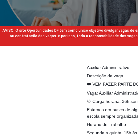
AVISO: O site Oportunidades DF tem como único objetivo divulgar vagas de
ou contratação das vagas. e por isso, toda a responsabilidade das va
Auxiliar Administrativo
Descrição da vaga
❤️ VEM FAZER PARTE DO
Vaga: Auxiliar Administrati
⏰ Carga horária: 36h se
Estamos em busca de algu
escola sempre organizada,
Horário de Trabalho
Segunda a quinta: 15h às