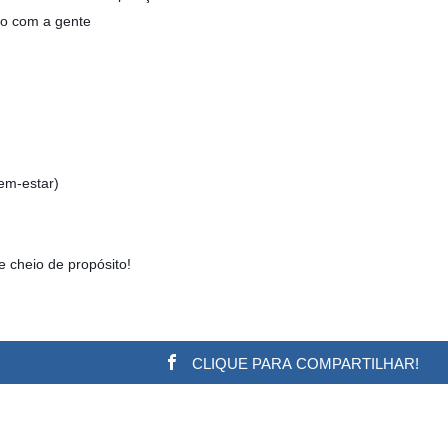
to com a gente
em-estar)
e cheio de propósito!
CLIQUE PARA COMPARTILHAR!
w.adsbygoogle || []).push({}); (adsbygoogle = window.a