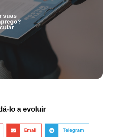
r suas
emprego?
cular
á-lo a evoluir
Email
Telegram