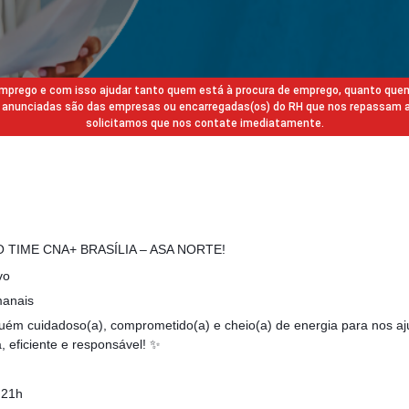
 emprego e com isso ajudar tanto quem está à procura de emprego, quanto que
gas anunciadas são das empresas ou encarregadas(os) do RH que nos repassam 
solicitamos que nos contate imediatamente.
 TIME CNA+ BRASÍLIA – ASA NORTE!
vo
manais
ém cuidadoso(a), comprometido(a) e cheio(a) de energia para nos aj
 eficiente e responsável! ✨
 21h