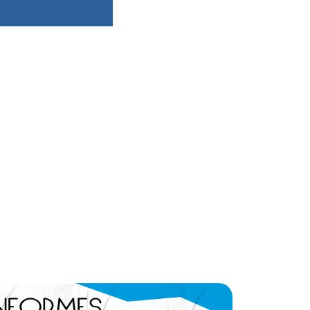
dsbygoogle ||