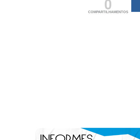
0
COMPARTILHAMENTOS
(adsbygoogle = windo
[]).push({});