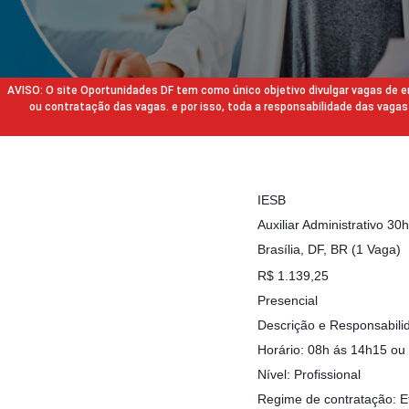
AVISO: O site Oportunidades DF tem como único objetivo divulgar vagas de
ou contratação das vagas. e por isso, toda a responsabilidade das va
IESB
Auxiliar Administrativo 30
Brasília, DF, BR (1 Vaga)
R$ 1.139,25
Presencial
Descrição e Responsabili
Horário: 08h ás 14h15 ou
Nível: Profissional
Regime de contratação: E