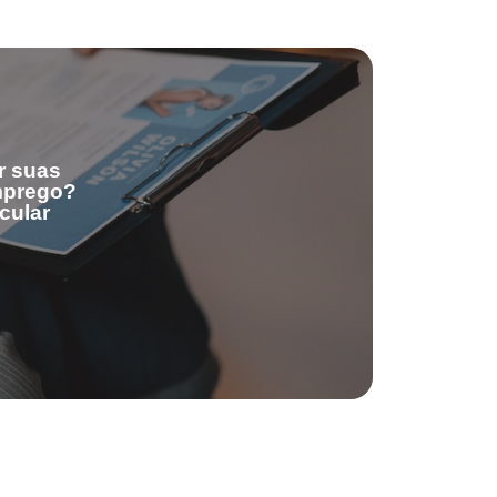
r suas
emprego?
cular