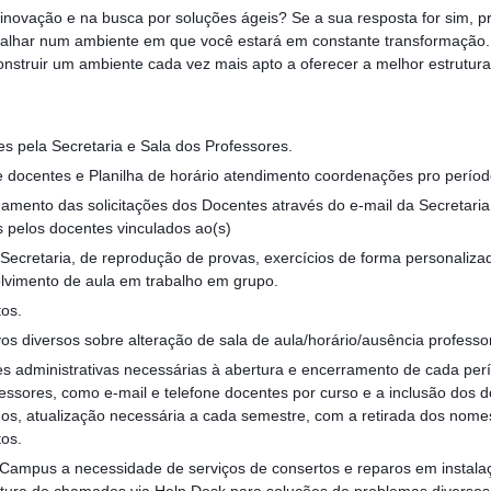
 inovação e na busca por soluções ágeis? Se a sua resposta for sim, p
abalhar num ambiente em que você estará em constante transformação.
onstruir um ambiente cada vez mais apto a oferecer a melhor estrutura
es pela Secretaria e Sala dos Professores.
 docentes e Planilha de horário atendimento coordenações pro período 
ento das solicitações dos Docentes através do e-mail da Secretaria
es pelos docentes vinculados ao(s)
 Secretaria, de reprodução de provas, exercícios de forma personalizad
lvimento de aula em trabalho em grupo.
tos.
os diversos sobre alteração de sala de aula/horário/ausência professor
s administrativas necessárias à abertura e encerramento de cada per
essores, como e-mail e telefone docentes por curso e a inclusão dos 
hos, atualização necessária a cada semestre, com a retirada dos nom
tos.
 Campus a necessidade de serviços de consertos e reparos em instalaç
ura de chamados via Help Desk para soluções de problemas diversos