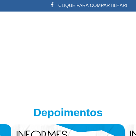
CLIQUE PARA COMPARTILHAR!
w.adsbygoogle || []).push({}); (adsbygoogle = window.a
Depoimentos