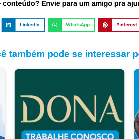
conteúdo? Envie para um amigo pra ajud
LinkedIn
WhatsApp
Pinterest
ê também pode se interessar po