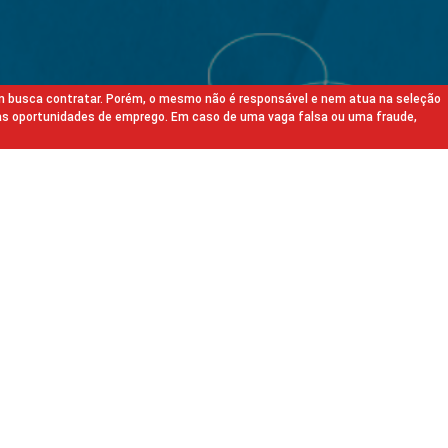
m busca contratar. Porém, o mesmo não é responsável e nem atua na seleção
as oportunidades de emprego. Em caso de uma vaga falsa ou uma fraude,