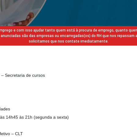
 emprego e com isso ajudar tanto quem está à procura de emprego, quanto que
gas anunciadas são das empresas ou encarregadas(os) do RH que nos repassam 
solicitamos que nos contate imediatamente.
h – Secretaria de cursos
dades
 às 14h45 às 21h (segunda a sexta)
fetivo – CLT