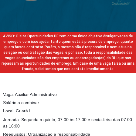
AVISO: O site Oportunidades DF tem como único objetivo divulgar vagas de
emprego e com isso ajudar tanto quem está à procura de emprego, quanto
quem busca contratar. Porém, o mesmo não é responsável e nem atua na
seleção ou contratação das vagas. e por isso, toda a responsabilidade das
vagas anunciadas são das empresas ou encarregadas(os) do RH que nos
repassam as oportunidades de emprego. Em caso de uma vaga falsa ou uma
fraude, solicitamos que nos contate imediatamente.
Vaga: Auxiliar Administrativo
Salário a combinar
Local: Guará I
Jornada: Segunda a quinta, 07:00 às 17:00 e sexta-feira das 07:00
às 16:00
Reequisitos: Organização e responsabilidade