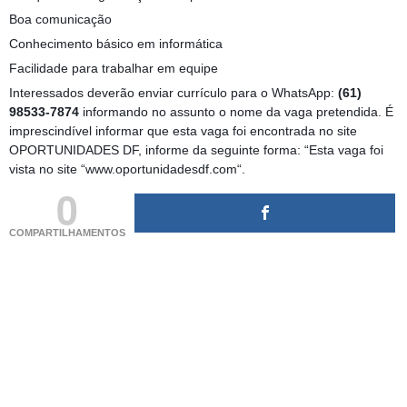
Boa comunicação
Conhecimento básico em informática
Facilidade para trabalhar em equipe
Interessados deverão enviar currículo para o WhatsApp:
(61)
98533-7874
informando no assunto o nome da vaga pretendida. É
imprescindível informar que esta vaga foi encontrada no site
OPORTUNIDADES DF, informe da seguinte forma: “Esta vaga foi
vista no site “www.oportunidadesdf.com“.
0
COMPARTILHAMENTOS
(adsbygoogle = window.adsbygoogle || []).push({});
(adsbygoogle = window.adsbygoogle || []).push({});